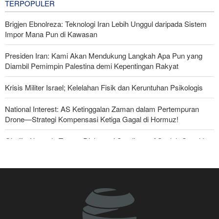
TERPOPULER
Brigjen Ebnolreza: Teknologi Iran Lebih Unggul daripada Sistem
Impor Mana Pun di Kawasan
Presiden Iran: Kami Akan Mendukung Langkah Apa Pun yang
Diambil Pemimpin Palestina demi Kepentingan Rakyat
Krisis Militer Israel; Kelelahan Fisik dan Keruntuhan Psikologis
National Interest: AS Ketinggalan Zaman dalam Pertempuran
Drone—Strategi Kompensasi Ketiga Gagal di Hormuz!
Ghalibaf kepada Trump: Diplomasi Sandiwara AS telah Gagal !
Foreign Policy: Riyadh Terjepit di Antara Iran dan Ansarullah,
Kebijakan Ini Gagal
The Economist: Kesepakatan dengan Iran Opsi Realistis Akhiri
Krisis Selat Hormuz