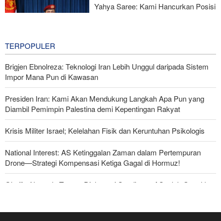
Yahya Saree: Kami Hancurkan Posisi
Pasukan Bayaran Saudi dengan
Rudal Balistik dan Drone
19 hours ago
TERPOPULER
Brigjen Ebnolreza: Teknologi Iran Lebih Unggul daripada Sistem
Impor Mana Pun di Kawasan
Presiden Iran: Kami Akan Mendukung Langkah Apa Pun yang
Diambil Pemimpin Palestina demi Kepentingan Rakyat
Krisis Militer Israel; Kelelahan Fisik dan Keruntuhan Psikologis
National Interest: AS Ketinggalan Zaman dalam Pertempuran
Drone—Strategi Kompensasi Ketiga Gagal di Hormuz!
Ghalibaf kepada Trump: Diplomasi Sandiwara AS telah Gagal !
Foreign Policy: Riyadh Terjepit di Antara Iran dan Ansarullah,
Kebijakan Ini Gagal