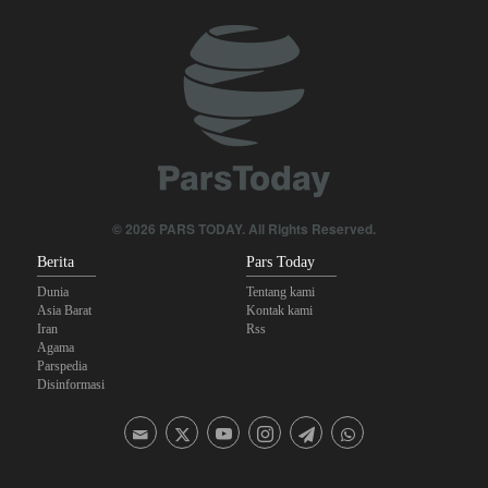
The Economist: Kesepakatan dengan Iran Opsi Realistis Akhiri
Krisis Selat Hormuz
Yahya Saree: Kami Hancurkan Posisi Pasukan Bayaran Saudi
dengan Rudal Balistik dan Drone
Brigjen Akrami Nia: Artesh dalam Kondisi Siaga Penuh
Anggota Kongres AS Khawatirkan Dampak Menipisnya Rudal
© 2026 PARS TODAY. All Rights Reserved.
Amerika Hadapi Iran
Berita
Pars Today
Dunia
Tentang kami
Asia Barat
Kontak kami
Iran
Rss
Agama
Parspedia
Disinformasi