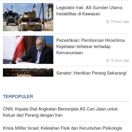
Hulu Ledak Manuver dan Antena Anti-Jamming: Lonjakan
Legislator Irak: AS Sumber Utama
Kualitatif Rudal Kheibar Shekan
Instabilitas di Kawasan
12 hours ago
Zolghadr: Selat Hormuz Hanya Akan Dibuka Jika AS Perbaiki
Perilaku—Ini 6 Syaratnya!
Pezeshkian: Pemboman Hiroshima
Norouzi: Jurnalis Berdiri di Titik Pertemuan antara Realitas dan
Kejahatan terbesar terhadap
Opini Publik
Kemanusiaan
12 hours ago
Menhan Pakistan: Persatuan Negara-negara Islam dalam
Melawan Zionis Urgen
Senator: Hentikan Perang Sekarang!
BBM Mahal, Nyawa Melayang
15 hours ago
TERPOPULER
CNN: Kepala Staf Angkatan Bersenjata AS Cari Jalan untuk
Keluar dari Perang dengan Iran
Krisis Militer Israel; Kelelahan Fisik dan Keruntuhan Psikologis