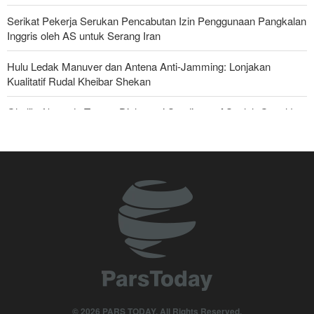
Serikat Pekerja Serukan Pencabutan Izin Penggunaan Pangkalan
Inggris oleh AS untuk Serang Iran
Hulu Ledak Manuver dan Antena Anti-Jamming: Lonjakan
Kualitatif Rudal Kheibar Shekan
Ghalibaf kepada Trump: Diplomasi Sandiwara AS telah Gagal !
Foreign Affairs: AS Harus Tinggalkan Asia Barat
The Economist: Kesepakatan dengan Iran Opsi Realistis Akhiri
Krisis Selat Hormuz
Yahya Saree: Kami Hancurkan Posisi Pasukan Bayaran Saudi
dengan Rudal Balistik dan Drone
Mengapa Lobi Zionis di Amerika Tidak Lagi Seefektif Dulu?
Anggota Kongres AS Khawatirkan Dampak Menipisnya Rudal
Amerika Hadapi Iran
© 2026 PARS TODAY. All Rights Reserved.