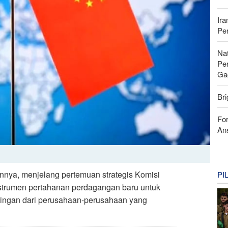
Ira
Pe
Nat
Pe
Ga
Bri
For
Ans
innya, menjelang pertemuan strategis Komisi
PI
strumen pertahanan perdagangan baru untuk
aingan dari perusahaan-perusahaan yang