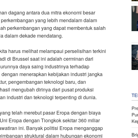
sihan dagang antara dua mitra ekonomi besar
ari perkembangan yang lebih mendalam dalam
buah perkembangan yang dapat membentuk salah
nia dalam dekade mendatang
.
ta harus melihat melampaui perselisihan terkini
rjadi di Brussel saat ini adalah cerminan dari
urunnya daya saing industrinya terhadap
, dengan menerapkan kebijakan industri jangka
uktur, pengembangan teknologi baru, dan
erhasil mengubah dirinya dari pusat produksi
TE
n industri dan teknologi terpenting di dunia
.
Pr
 yang telah merebut pasar Eropa dengan biaya
Pu
 Uni Eropa dengan Tiongkok sekitar 360 miliar
Ke
watiran ini. Banyak politisi Eropa menganggap
Bri
kseimbangan struktural dalam hubungan ekonomi