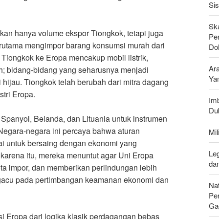
Si
Sk
an hanya volume ekspor Tiongkok, tetapi juga
Pen
 terutama mengimpor barang konsumsi murah dari
Do
 Tiongkok ke Eropa mencakup mobil listrik,
Ar
gih; bidang-bidang yang seharusnya menjadi
Ya
 hijau. Tiongkok telah berubah dari mitra dagang
tri Eropa
.
Imb
Du
, Spanyol, Belanda, dan Lituania untuk instrumen
Negara-negara ini percaya bahwa aturan
Mi
ai untuk bersaing dengan ekonomi yang
Leg
karena itu, mereka menuntut agar Uni Eropa
da
ta impor, dan memberikan perlindungan lebih
engacu pada pertimbangan keamanan ekonomi dan
Nat
Pe
Ga
i Eropa dari logika klasik perdagangan bebas