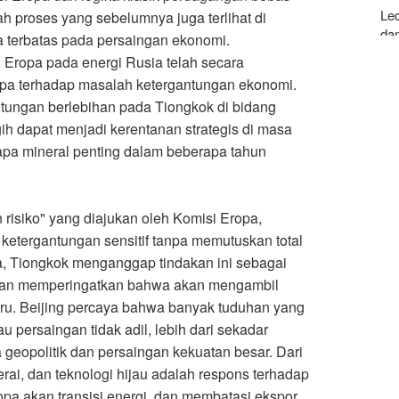
Le
h proses yang sebelumnya juga terlihat di
da
 terbatas pada persaingan ekonomi.
Eropa pada energi Rusia telah secara
For
pa terhadap masalah ketergantungan ekonomi.
Ans
ntungan berlebihan pada Tiongkok di bidang
gih dapat menjadi kerentanan strategis di masa
pa mineral penting dalam beberapa tahun
risiko" yang diajukan oleh Komisi Eropa,
etergantungan sensitif tanpa memutuskan total
, Tiongkok menganggap tindakan ini sebagai
a dan memperingatkan bahwa akan mengambil
ru. Beijing percaya bahwa banyak tuduhan yang
u persaingan tidak adil, lebih dari sekadar
geopolitik dan persaingan kekuatan besar. Dari
erai, dan teknologi hijau adalah respons terhadap
pa akan transisi energi, dan membatasi ekspor