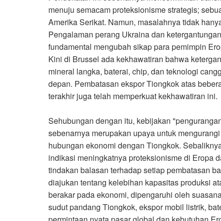
menuju semacam proteksionisme strategis; sebua
Amerika Serikat. Namun, masalahnya tidak hanya
Pengalaman perang Ukraina dan ketergantungan 
fundamental mengubah sikap para pemimpin Ero
Kini di Brussel ada kekhawatiran bahwa keterga
mineral langka, baterai, chip, dan teknologi cang
depan. Pembatasan ekspor Tiongkok atas bebera
terakhir juga telah memperkuat kekhawatiran ini
.
Sehubungan dengan itu, kebijakan "pengurangan 
sebenarnya merupakan upaya untuk mengurangi k
hubungan ekonomi dengan Tiongkok. Sebaliknya
indikasi meningkatnya proteksionisme di Erop
tindakan balasan terhadap setiap pembatasan ba
diajukan tentang kelebihan kapasitas produksi ata
berakar pada ekonomi, dipengaruhi oleh suasana 
sudut pandang Tiongkok, ekspor mobil listrik, bat
permintaan nyata pasar global dan kebutuhan Ero