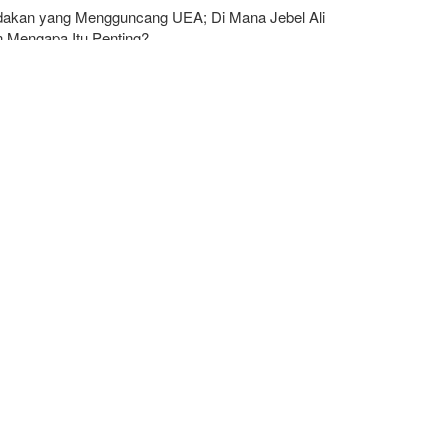
dakan yang Mengguncang UEA; Di Mana Jebel Ali
n Mengapa Itu Penting?
eign Policy: Riyadh Terjepit di Antara Iran dan
arullah, Kebijakan Ini Gagal