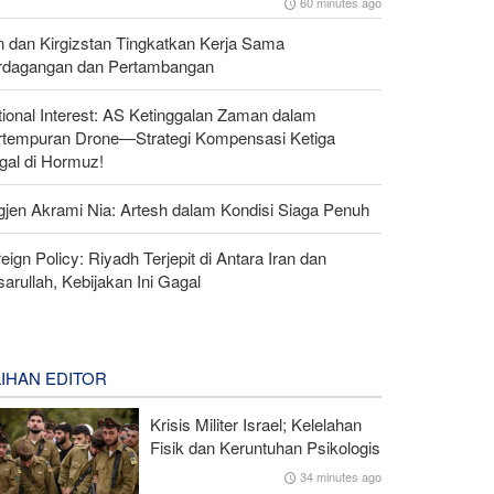
60 minutes ago
n dan Kirgizstan Tingkatkan Kerja Sama
rdagangan dan Pertambangan
ional Interest: AS Ketinggalan Zaman dalam
rtempuran Drone—Strategi Kompensasi Ketiga
gal di Hormuz!
gjen Akrami Nia: Artesh dalam Kondisi Siaga Penuh
eign Policy: Riyadh Terjepit di Antara Iran dan
arullah, Kebijakan Ini Gagal
LIHAN EDITOR
Krisis Militer Israel; Kelelahan
Fisik dan Keruntuhan Psikologis
34 minutes ago