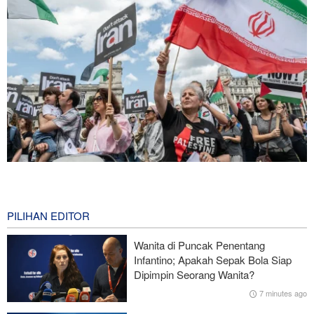
Serikat Pekerja Serukan Pencabutan Izin Penggunaan Pangkalan
Inggris oleh AS untuk Serang Iran
17 minutes ago
PILIHAN EDITOR
Mengapa Lobi Zionis di Amerika Tidak Lagi Seefektif Dulu?
Wanita di Puncak Penentang
Infantino; Apakah Sepak Bola Siap
Ghalibaf kepada Trump: Diplomasi Sandiwara AS telah Gagal !
Dipimpin Seorang Wanita?
7 minutes ago
Survei Reuters: Perang dengan Iran Faktor Penyebab
Ketidakstabilan Harga BBM di AS