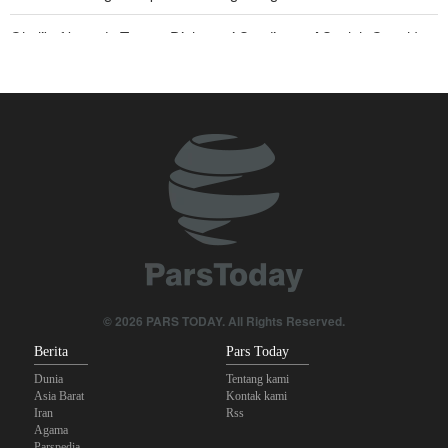
Ghalibaf kepada Trump: Diplomasi Sandiwara AS telah Gagal !
Foreign Policy: Riyadh Terjepit di Antara Iran dan Ansarullah,
Kebijakan Ini Gagal
The Economist: Kesepakatan dengan Iran Opsi Realistis Akhiri
Krisis Selat Hormuz
Yahya Saree: Kami Hancurkan Posisi Pasukan Bayaran Saudi
dengan Rudal Balistik dan Drone
Brigjen Akrami Nia: Artesh dalam Kondisi Siaga Penuh
Sanders: Trump Berbahaya Seret AS dalam Perang yang
© 2026 PARS TODAY. All Rights Reserved.
Menghancurkan
Berita
Pars Today
Dunia
Tentang kami
Asia Barat
Kontak kami
Iran
Rss
Agama
Parspedia