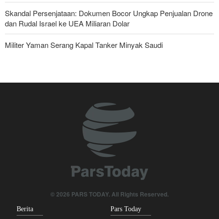
Skandal Persenjataan: Dokumen Bocor Ungkap Penjualan Drone
dan Rudal Israel ke UEA Miliaran Dolar
Militer Yaman Serang Kapal Tanker Minyak Saudi
Brigjen Ebnolreza: Teknologi Iran Lebih Unggul daripada Sistem
Impor Mana Pun di Kawasan
Tiga Tujuan AS di Balik Eskalasi, dan Mengapa Iran Tetap
Bertahan
Irak: Jumlah Peziarah yang Masuk sejak Awal Muharam Capai
4,887 Juta
Legislator Iran: AS Akan Segera Diusir dari Kawasan dan Semua
Pangkalan Terorisnya!
Ledakan yang Mengguncang UEA; Di Mana Jebel Ali dan
© 2026 PARS TODAY. All Rights Reserved.
Mengapa Itu Penting?
Berita
Pars Today