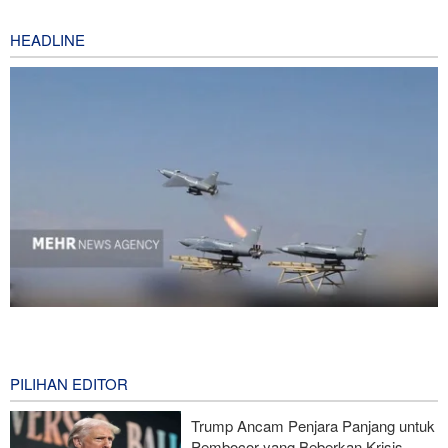
HEADLINE
National Interest: AS Ketinggalan Zaman dalam Pertempuran
Drone—Strategi Kompensasi Ketiga Gagal di Hormuz!
9 hours ago
PILIHAN EDITOR
Brigjen Akrami Nia: Artesh dalam Kondisi Siaga Penuh
Trump Ancam Penjara Panjang untuk
Pembocor yang Beberkan Krisis