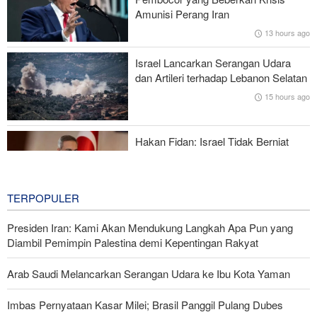
Foreign Policy: Riyadh Terjepit di Antara Iran dan Ansarullah,
Amunisi Perang Iran
Kebijakan Ini Gagal
13 hours ago
Brigjen Ebnolreza: Teknologi Iran Lebih Unggul daripada Sistem
Israel Lancarkan Serangan Udara
Impor Mana Pun di Kawasan
dan Artileri terhadap Lebanon Selatan
15 hours ago
Mengapa AS Nyaris Kehabisan Senjata dalam perang melawan
Iran?
Hakan Fidan: Israel Tidak Berniat
Capai Perdamaian
15 hours ago
TERPOPULER
Presiden Iran: Kami Akan Mendukung Langkah Apa Pun yang
Diambil Pemimpin Palestina demi Kepentingan Rakyat
Arab Saudi Melancarkan Serangan Udara ke Ibu Kota Yaman
Imbas Pernyataan Kasar Milei; Brasil Panggil Pulang Dubes