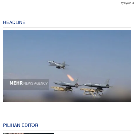
HEADLINE
National Interest: AS Ketinggalan Zaman dalam Pertempuran
Drone—Strategi Kompensasi Ketiga Gagal di Hormuz!
31 minutes ago
PILIHAN EDITOR
Brigjen Akrami Nia: Artesh dalam Kondisi Siaga Penuh