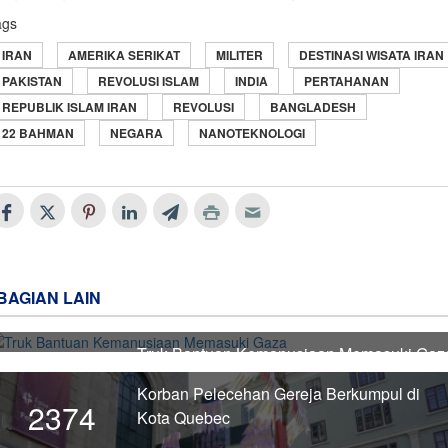
ags
IRAN
AMERIKA SERIKAT
MILITER
DESTINASI WISATA IRAN
PAKISTAN
REVOLUSI ISLAM
INDIA
PERTAHANAN
REPUBLIK ISLAM IRAN
REVOLUSI
BANGLADESH
22 BAHMAN
NEGARA
NANOTEKNOLOGI
BAGIAN LAIN
Truk Bantuan Kemanusiaan Memasuki Gaz
2375
Korban Pelecehan Gereja Berkumpul di
2374
Kota Quebec