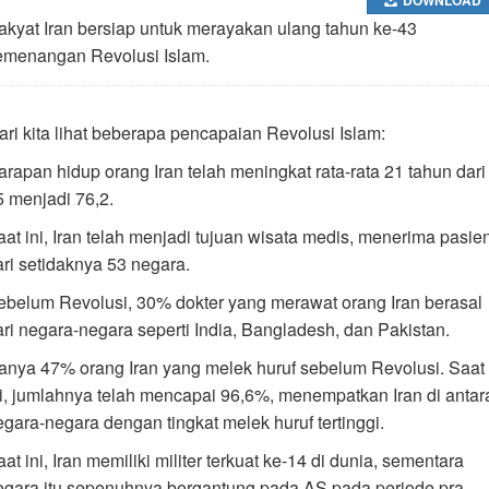
akyat Iran bersiap untuk merayakan ulang tahun ke-43
emenangan Revolusi Islam.
ari kita lihat beberapa pencapaian Revolusi Islam:
arapan hidup orang Iran telah meningkat rata-rata 21 tahun dari
5 menjadi 76,2.
aat ini, Iran telah menjadi tujuan wisata medis, menerima pasie
ari setidaknya 53 negara.
ebelum Revolusi, 30% dokter yang merawat orang Iran berasal
ari negara-negara seperti India, Bangladesh, dan Pakistan.
anya 47% orang Iran yang melek huruf sebelum Revolusi. Saat
ni, jumlahnya telah mencapai 96,6%, menempatkan Iran di antar
egara-negara dengan tingkat melek huruf tertinggi.
at ini, Iran memiliki militer terkuat ke-14 di dunia, sementara
egara itu sepenuhnya bergantung pada AS pada periode pra-