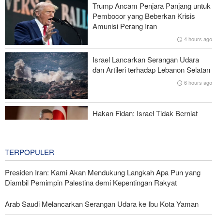
Trump Ancam Penjara Panjang untuk
Pembocor yang Beberkan Krisis
Foreign Policy: Riyadh Terjepit di Antara Iran dan Ansarullah,
Amunisi Perang Iran
Kebijakan Ini Gagal
4 hours ago
Brigjen Ebnolreza: Teknologi Iran Lebih Unggul daripada Sistem
Israel Lancarkan Serangan Udara
Impor Mana Pun di Kawasan
dan Artileri terhadap Lebanon Selatan
6 hours ago
Mengapa AS Nyaris Kehabisan Senjata dalam perang melawan
Iran?
Hakan Fidan: Israel Tidak Berniat
Capai Perdamaian
6 hours ago
TERPOPULER
Presiden Iran: Kami Akan Mendukung Langkah Apa Pun yang
Diambil Pemimpin Palestina demi Kepentingan Rakyat
Arab Saudi Melancarkan Serangan Udara ke Ibu Kota Yaman