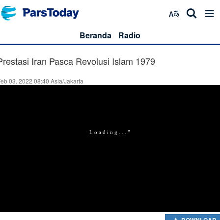
Beranda
Radio
Prestasi Iran Pasca Revolusi Islam 1979
eb 03, 2022 08:40 Asia/Jakarta
DOWNLOAD