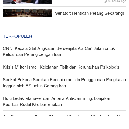
13 hours ago
Menhan Pakistan: Persatuan Negara-negara Islam dalam
Melawan Zionis Urgen
Senator: Hentikan Perang Sekarang!
BBM Mahal, Nyawa Melayang
16 hours ago
TERPOPULER
CNN: Kepala Staf Angkatan Bersenjata AS Cari Jalan untuk
Keluar dari Perang dengan Iran
Krisis Militer Israel; Kelelahan Fisik dan Keruntuhan Psikologis
Serikat Pekerja Serukan Pencabutan Izin Penggunaan Pangkalan
Inggris oleh AS untuk Serang Iran
Hulu Ledak Manuver dan Antena Anti-Jamming: Lonjakan
Kualitatif Rudal Kheibar Shekan
Ghalibaf kepada Trump: Diplomasi Sandiwara AS telah Gagal !