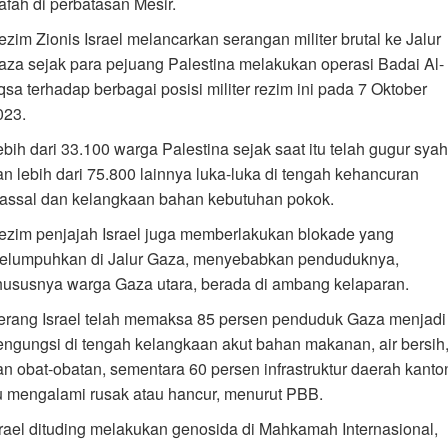
afah di perbatasan Mesir.
ezim Zionis Israel melancarkan serangan militer brutal ke Jalur
aza sejak para pejuang Palestina melakukan operasi Badai Al-
qsa terhadap berbagai posisi militer rezim ini pada 7 Oktober
023.
ebih dari 33.100 warga Palestina sejak saat itu telah gugur syah
an lebih dari 75.800 lainnya luka-luka di tengah kehancuran
assal dan kelangkaan bahan kebutuhan pokok.
ezim penjajah Israel juga memberlakukan blokade yang
elumpuhkan di Jalur Gaza, menyebabkan penduduknya,
hususnya warga Gaza utara, berada di ambang kelaparan.
erang Israel telah memaksa 85 persen penduduk Gaza menjadi
engungsi di tengah kelangkaan akut bahan makanan, air bersih
an obat-obatan, sementara 60 persen infrastruktur daerah kanto
tu mengalami rusak atau hancur, menurut PBB.
srael dituding melakukan genosida di Mahkamah Internasional,