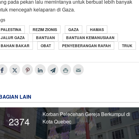
ang pada pekan lalu memintanya untuk berbuat lebih banyak
ntuk mencegah kelaparan di Gaza.
ags
PALESTINA
REZIM ZIONIS
GAZA
HAMAS
JALUR GAZA
BANTUAN
BANTUAN KEMANUSIAAN
BAHAN BAKAR
OBAT
PENYEBERANGAN RAFAH
TRUK
BAGIAN LAIN
Korban Pelecehan Gereja Berkumpul di
2374
Kota Quebec