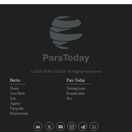
Foreign Affairs: AS Harus Tinggalkan Asia Barat
Yahya Saree: Kami Hancurkan Posisi Pasukan Bayaran Saudi
dengan Rudal Balistik dan Drone
The Economist: Kesepakatan dengan Iran Opsi Realistis Akhiri
Krisis Selat Hormuz
Mengapa Lobi Zionis di Amerika Tidak Lagi Seefektif Dulu?
Anggota Kongres AS Khawatirkan Dampak Menipisnya Rudal
Amerika Hadapi Iran
© 2026 PARS TODAY. All Rights Reserved.
Berita
Pars Today
Dunia
Tentang kami
Asia Barat
Kontak kami
Iran
Rss
Agama
Parspedia
Disinformasi