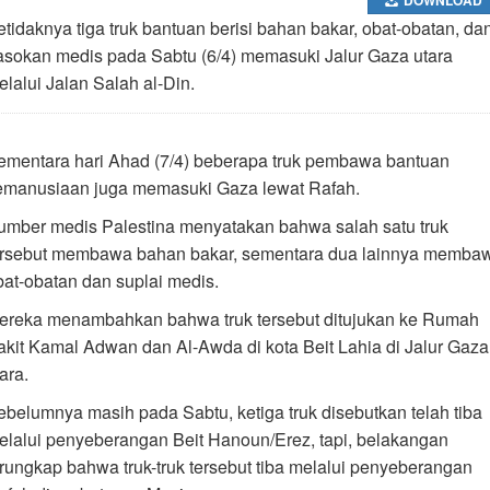
etidaknya tiga truk bantuan berisi bahan bakar, obat-obatan, da
asokan medis pada Sabtu (6/4) memasuki Jalur Gaza utara
elalui Jalan Salah al-Din.
ementara hari Ahad (7/4) beberapa truk pembawa bantuan
emanusiaan juga memasuki Gaza lewat Rafah.
umber medis Palestina menyatakan bahwa salah satu truk
ersebut membawa bahan bakar, sementara dua lainnya memba
bat-obatan dan suplai medis.
ereka menambahkan bahwa truk tersebut ditujukan ke Rumah
akit Kamal Adwan dan Al-Awda di kota Beit Lahia di Jalur Gaza
ara.
ebelumnya masih pada Sabtu, ketiga truk disebutkan telah tiba
elalui penyeberangan Beit Hanoun/Erez, tapi, belakangan
erungkap bahwa truk-truk tersebut tiba melalui penyeberangan