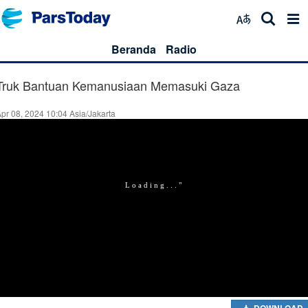
Beranda
Radio
Truk Bantuan Kemanusiaan Memasuki Gaza
pr 08, 2024 10:04 Asia/Jakarta
DOWNLOAD