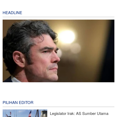
HEADLINE
Joe Kent: Komunitas Intelijen AS Tahu Iran Tidak Buat Nuklir, Tapi
Suara Mereka Dibungkam
3 hours ago
PILIHAN EDITOR
Hulu Ledak Manuver dan Antena Anti-Jamming: Lonjakan
Legislator Irak: AS Sumber Utama
Kualitatif Rudal Kheibar Shekan