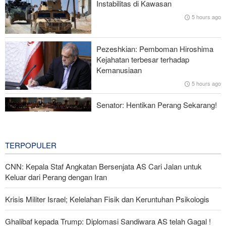
Instabilitas di Kawasan
5 hours ago
Zolghadr: Selat Hormuz Hanya Akan Dibuka Jika AS Perbaiki
Perilaku—Ini 6 Syaratnya!
Pezeshkian: Pemboman Hiroshima
Norouzi: Jurnalis Berdiri di Titik Pertemuan antara Realitas dan
Kejahatan terbesar terhadap
Opini Publik
Kemanusiaan
5 hours ago
Menhan Pakistan: Persatuan Negara-negara Islam dalam
Melawan Zionis Urgen
Senator: Hentikan Perang Sekarang!
BBM Mahal, Nyawa Melayang
8 hours ago
TERPOPULER
CNN: Kepala Staf Angkatan Bersenjata AS Cari Jalan untuk
Keluar dari Perang dengan Iran
Krisis Militer Israel; Kelelahan Fisik dan Keruntuhan Psikologis
Ghalibaf kepada Trump: Diplomasi Sandiwara AS telah Gagal !