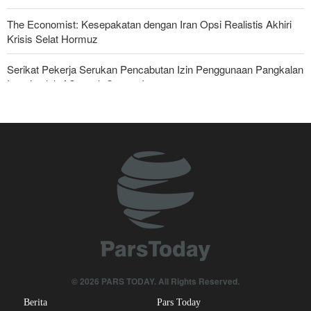
The Economist: Kesepakatan dengan Iran Opsi Realistis Akhiri
Krisis Selat Hormuz
Serikat Pekerja Serukan Pencabutan Izin Penggunaan Pangkalan
Inggris oleh AS untuk Serang Iran
Yahya Saree: Kami Hancurkan Posisi Pasukan Bayaran Saudi
dengan Rudal Balistik dan Drone
Foreign Affairs: AS Harus Tinggalkan Asia Barat
Mengapa Lobi Zionis di Amerika Tidak Lagi Seefektif Dulu?
Anggota Kongres AS Khawatirkan Dampak Menipisnya Rudal
Amerika Hadapi Iran
Sanders: Trump Berbahaya Seret AS dalam Perang yang
Menghancurkan
© 2026 PARS TODAY. All Rights Reserved.
Berita
Pars Today