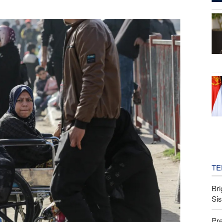
TE
Bri
Si
Pr