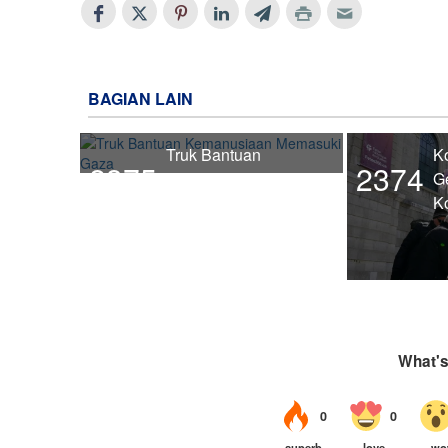
BAGIAN LAIN
Truk Bantuan
K
2375
2374
Kemanusiaan
G
Memasuki Gaza
K