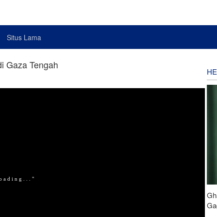
Situs Lama
di Gaza Tengah
HE
Gh
Gag