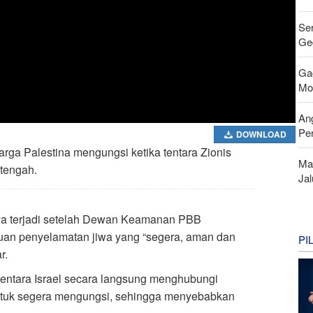
Se
Ge
Ga
Mo
An
Pe
DOWNLOAD
arga Palestina mengungsi ketika tentara Zionis
Ma
 tengah.
Ja
a terjadi setelah Dewan Keamanan PBB
tuan penyelamatan jiwa yang “segera, aman dan
PI
r.
tentara Israel secara langsung menghubungi
tuk segera mengungsi, sehingga menyebabkan