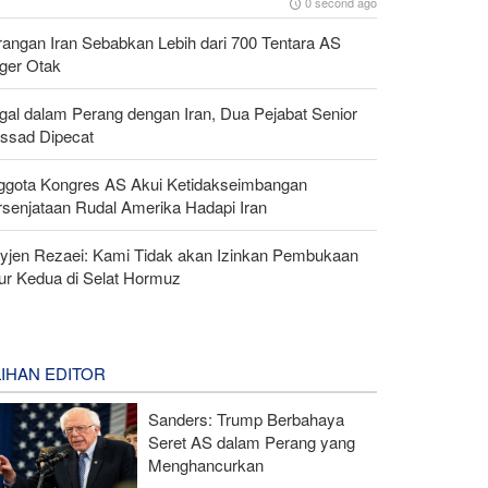
0 second ago
rangan Iran Sebabkan Lebih dari 700 Tentara AS
ger Otak
gal dalam Perang dengan Iran, Dua Pejabat Senior
ssad Dipecat
ggota Kongres AS Akui Ketidakseimbangan
rsenjataan Rudal Amerika Hadapi Iran
yjen Rezaei: Kami Tidak akan Izinkan Pembukaan
lur Kedua di Selat Hormuz
LIHAN EDITOR
Sanders: Trump Berbahaya
Seret AS dalam Perang yang
Menghancurkan