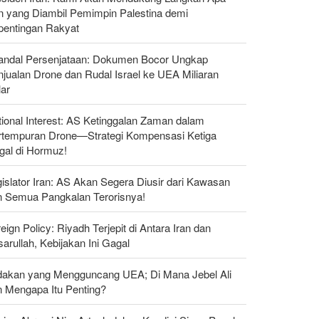
n yang Diambil Pemimpin Palestina demi
pentingan Rakyat
andal Persenjataan: Dokumen Bocor Ungkap
jualan Drone dan Rudal Israel ke UEA Miliaran
lar
ional Interest: AS Ketinggalan Zaman dalam
rtempuran Drone—Strategi Kompensasi Ketiga
gal di Hormuz!
islator Iran: AS Akan Segera Diusir dari Kawasan
n Semua Pangkalan Terorisnya!
eign Policy: Riyadh Terjepit di Antara Iran dan
arullah, Kebijakan Ini Gagal
dakan yang Mengguncang UEA; Di Mana Jebel Ali
n Mengapa Itu Penting?