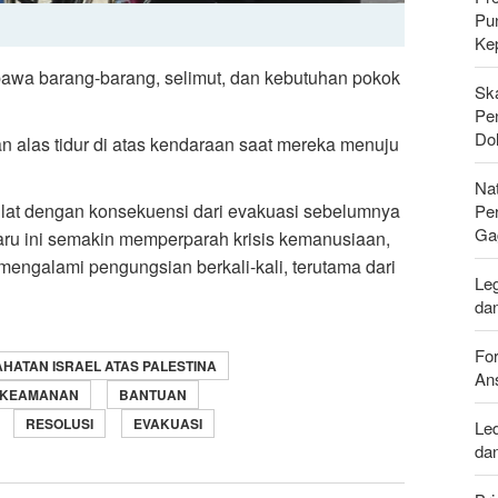
Pu
Ke
mbawa barang-barang, selimut, dan kebutuhan pokok
Sk
Pen
Do
 alas tidur di atas kendaraan saat mereka menuju
Nat
ulat dengan konsekuensi dari evakuasi sebelumnya
Pe
Ga
baru ini semakin memperparah krisis kemanusiaan,
mengalami pengungsian berkali-kali, terutama dari
Leg
da
For
HATAN ISRAEL ATAS PALESTINA
Ans
 KEAMANAN
BANTUAN
RESOLUSI
EVAKUASI
Le
da