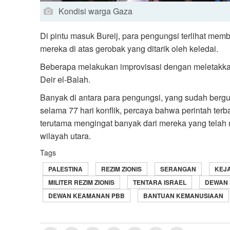
Kondisi warga Gaza
Di pintu masuk Bureij, para pengungsi terlihat me
mereka di atas gerobak yang ditarik oleh keledai.
Beberapa melakukan improvisasi dengan meletakkan
Deir el-Balah.
Banyak di antara para pengungsi, yang sudah berg
selama 77 hari konflik, percaya bahwa perintah ter
terutama mengingat banyak dari mereka yang telah 
wilayah utara.
Tags
PALESTINA
REZIM ZIONIS
SERANGAN
KEJA
MILITER REZIM ZIONIS
TENTARA ISRAEL
DEWAN
DEWAN KEAMANAN PBB
BANTUAN KEMANUSIAAN