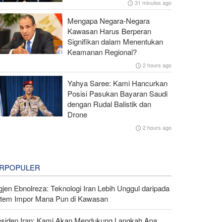
31 minutes ago
Mengapa Negara-Negara
Kawasan Harus Berperan
Signifikan dalam Menentukan
Keamanan Regional?
2 hours ago
Yahya Saree: Kami Hancurkan
Posisi Pasukan Bayaran Saudi
dengan Rudal Balistik dan
Drone
2 hours ago
RPOPULER
gjen Ebnolreza: Teknologi Iran Lebih Unggul daripada
stem Impor Mana Pun di Kawasan
esiden Iran: Kami Akan Mendukung Langkah Apa