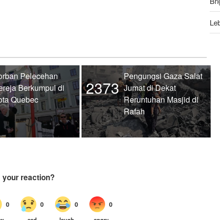
Bri
Leb
Tr
Beb
orban Pelecehan
Pengungsi Gaza Salat
2373
ereja Berkumpul di
Jumat di Dekat
ota Quebec
Reruntuhan Masjid di
Rafah