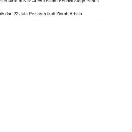
gjen Akrami Nia: Artesh dalam Kondisi Siaga Penuh
ih dari 22 Juta Peziarah Ikuti Ziarah Arbain
ump Ancam Penjara Panjang untuk Pembocor yang
erkan Krisis Amunisi Perang Iran