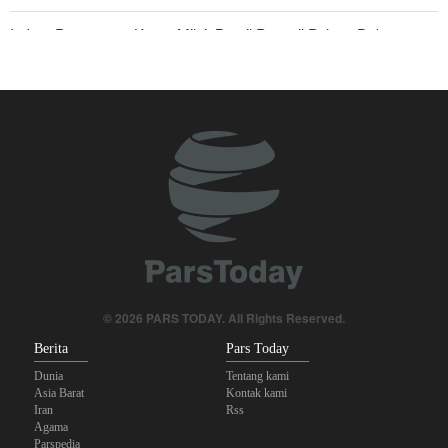
Imbas Pernyataan Kasar Milei; Brasil Panggil Pulang Dubes
Skandal Persenjataan: Dokumen Bocor Ungkap Penjualan Drone
dan Rudal Israel ke UEA Miliaran Dolar
Militer Yaman Serang Kapal Tanker Minyak Saudi
Tiga Tujuan AS di Balik Eskalasi, dan Mengapa Iran Tetap
Bertahan
Irak: Jumlah Peziarah yang Masuk sejak Awal Muharam Capai
4,887 Juta
Legislator Iran: AS Akan Segera Diusir dari Kawasan dan Semua
© 2026 PARS TODAY. All Rights Reserved.
Pangkalan Terorisnya!
Berita
Pars Today
Dunia
Tentang kami
Asia Barat
Kontak kami
Iran
Rss
Agama
Parspedia