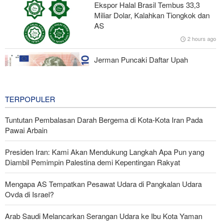
Ekspor Halal Brasil Tembus 33,3
Pakar HI Iran: Tidak Ada Perubahan dalam Strategi Iran di Selat
Miliar Dolar, Kalahkan Tiongkok dan
Hormuz
AS
2 hours ago
Koalisi Anti-Yaman; Konspirasi Zionis di Bab Al-Mandab dengan
Alat Saudi
Jerman Puncaki Daftar Upah
Minimum Eropa Berdasarkan Daya
Beli
2 hours ago
TERPOPULER
Tuntutan Pembalasan Darah Bergema di Kota-Kota Iran Pada
Pawai Arbain
Presiden Iran: Kami Akan Mendukung Langkah Apa Pun yang
Diambil Pemimpin Palestina demi Kepentingan Rakyat
Mengapa AS Tempatkan Pesawat Udara di Pangkalan Udara
Ovda di Israel?
Arab Saudi Melancarkan Serangan Udara ke Ibu Kota Yaman