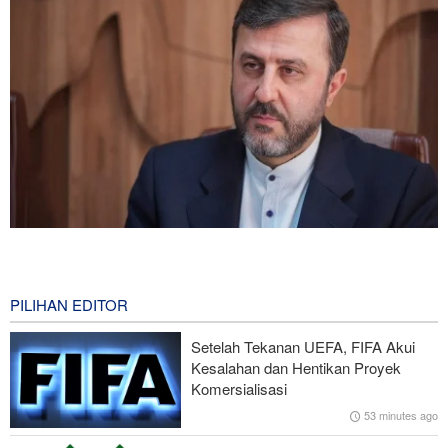
Gharibabadi: Kesepahaman Iran–Oman Bukan Berarti
Pembukaan Penuh Selat Hormuz
0 second ago
PILIHAN EDITOR
Presiden Iran: Kami Akan Mendukung Langkah Apa Pun yang
Setelah Tekanan UEFA, FIFA Akui
Diambil Pemimpin Palestina demi Kepentingan Rakyat
Kesalahan dan Hentikan Proyek
Komersialisasi
Trump Murka Soal Laporan Amunisi Habis, Ancam Pembocor
53 minutes ago
dengan Bui