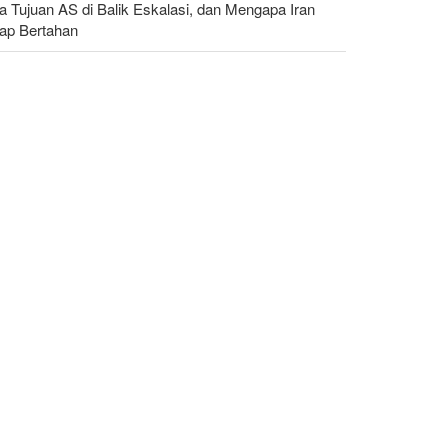
a Tujuan AS di Balik Eskalasi, dan Mengapa Iran
tap Bertahan
ak: Jumlah Peziarah yang Masuk sejak Awal
haram Capai 4,887 Juta