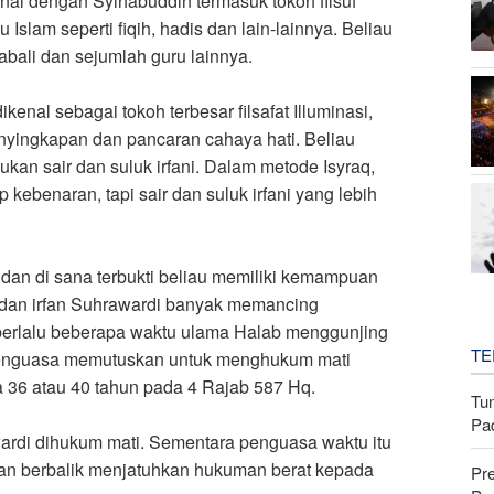
al dengan Syihabuddin termasuk tokoh filsuf
 Islam seperti fiqih, hadis dan lain-lainnya. Beliau
Jabali dan sejumlah guru lainnya.
enal sebagai tokoh terbesar filsafat Illuminasi,
nyingkapan dan pancaran cahaya hati. Beliau
an sair dan suluk irfani. Dalam metode Isyraq,
kebenaran, tapi sair dan suluk irfani yang lebih
) dan di sana terbukti beliau memiliki kemampuan
at dan irfan Suhrawardi banyak memancing
berlalu beberapa waktu ulama Halab menggunjing
TE
penguasa memutuskan untuk menghukum mati
a 36 atau 40 tahun pada 4 Rajab 587 Hq.
Tu
Pa
ardi dihukum mati. Sementara penguasa waktu itu
an berbalik menjatuhkan hukuman berat kepada
Pr