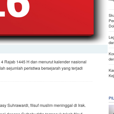
Sk
Pen
Do
Leg
da
Ko
de
n 4 Rajab 1445 H dan menurut kalender nasional
lah sejumlah peristiwa bersejarah yang terjadi
Kar
Ke
PI
y Suhrawardi, filsuf muslim meninggal di Irak.