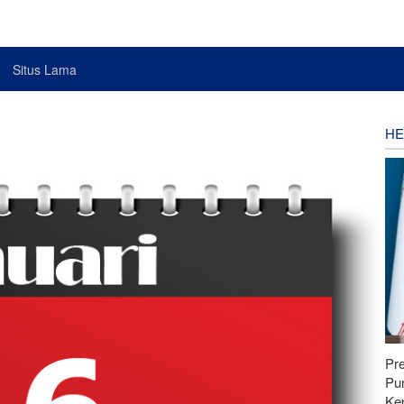
Situs Lama
HE
Pr
Pu
Ke