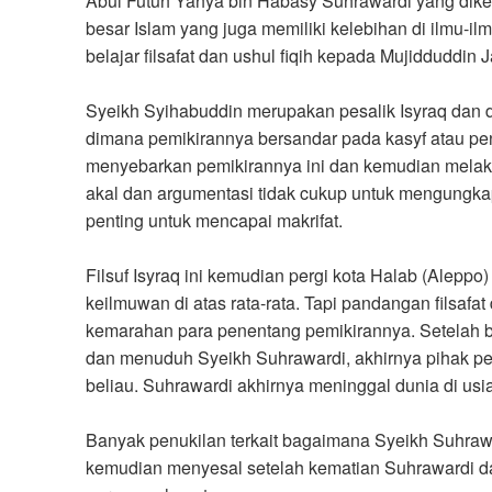
Abul Futuh Yahya bin Habasy Suhrawardi yang diken
besar Islam yang juga memiliki kelebihan di ilmu-ilmu
belajar filsafat dan ushul fiqih kepada Mujidduddin 
Syeikh Syihabuddin merupakan pesalik Isyraq dan dik
dimana pemikirannya bersandar pada kasyf atau pe
menyebarkan pemikirannya ini dan kemudian melakuk
akal dan argumentasi tidak cukup untuk mengungkap 
penting untuk mencapai makrifat.
Filsuf Isyraq ini kemudian pergi kota Halab (Aleppo
keilmuwan di atas rata-rata. Tapi pandangan filsaf
kemarahan para penentang pemikirannya. Setelah 
dan menuduh Syeikh Suhrawardi, akhirnya pihak 
beliau. Suhrawardi akhirnya meninggal dunia di usi
Banyak penukilan terkait bagaimana Syeikh Suhraw
kemudian menyesal setelah kematian Suhrawardi d