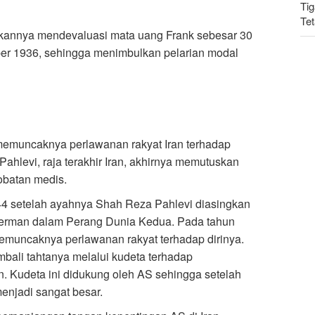
Tig
Te
dakannya mendevaluasi mata uang Frank sebesar 30
er 1936, sehingga menimbulkan pelarian modal
Ir
Mu
memuncaknya perlawanan rakyat Iran terhadap
hlevi, raja terakhir Iran, akhirnya memutuskan
obatan medis.
4 setelah ayahnya Shah Reza Pahlevi diasingkan
Jerman dalam Perang Dunia Kedua. Pada tahun
memuncaknya perlawanan rakyat terhadap dirinya.
mbali tahtanya melalui kudeta terhadap
n. Kudeta ini didukung oleh AS sehingga setelah
menjadi sangat besar.