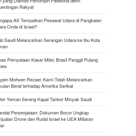
n yang Diambil Pemimpin Palestina demi
pentingan Rakyat
ngapa AS Tempatkan Pesawat Udara di Pangkalan
ra Ovda di Israel?
ab Saudi Melancarkan Serangan Udara ke Ibu Kota
man
as Pernyataan Kasar Milei; Brasil Panggil Pulang
bes
yjen Mohsen Rezaei: Kami Telah Melancarkan
kulan Berat terhadap Amerika Serikat
liter Yaman Serang Kapal Tanker Minyak Saudi
andal Persenjataan: Dokumen Bocor Ungkap
jualan Drone dan Rudal Israel ke UEA Miliaran
lar