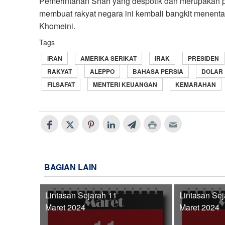
Pemerintahan Shah yang despotik dan merupakan pe
membuat rakyat negara ini kembali bangkit menent
Khomeini.
Tags
IRAN
AMERIKA SERIKAT
IRAK
PRESIDEN
RAKYAT
ALEPPO
BAHASA PERSIA
DOLAR
FILSAFAT
MENTERI KEUANGAN
KEMARAHAN
BAGIAN LAIN
Lintasan Sejarah 11
Lintasan Sej
Maret 2024
Maret 2024