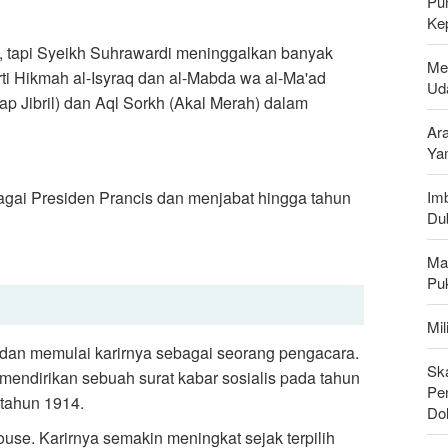
Pu
Ke
, tapi Syeikh Suhrawardi meninggalkan banyak
Me
ti Hikmah al-Isyraq dan al-Mabda wa al-Ma'ad
Uda
ap Jibril) dan Aql Sorkh (Akal Merah) dalam
Ar
Ya
ebagai Presiden Prancis dan menjabat hingga tahun
Imb
Du
Ma
Pu
Mi
s dan memulai karirnya sebagai seorang pengacara.
Sk
n mendirikan sebuah surat kabar sosialis pada tahun
Pen
 tahun 1914.
Do
ouse. Karirnya semakin meningkat sejak terpilih