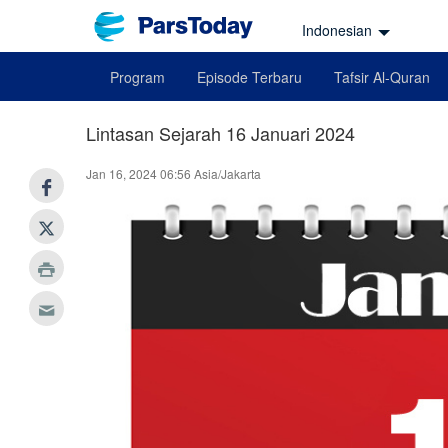
Indonesian
Program
Episode Terbaru
Tafsir Al-Quran
Lintasan Sejarah 16 Januari 2024
Jan 16, 2024 06:56 Asia/Jakarta