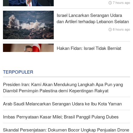
7 hours ago
Brigjen Ebnolreza: Teknologi Iran Lebih Unggul daripada Sistem
Israel Lancarkan Serangan Udara
Impor Mana Pun di Kawasan
dan Artileri terhadap Lebanon Selatan
8 hours ago
Mengapa AS Nyaris Kehabisan Senjata dalam perang melawan
Iran?
Hakan Fidan: Israel Tidak Berniat
Capai Perdamaian
8 hours ago
TERPOPULER
Presiden Iran: Kami Akan Mendukung Langkah Apa Pun yang
Diambil Pemimpin Palestina demi Kepentingan Rakyat
Arab Saudi Melancarkan Serangan Udara ke Ibu Kota Yaman
Imbas Pernyataan Kasar Milei; Brasil Panggil Pulang Dubes
Skandal Persenjataan: Dokumen Bocor Ungkap Penjualan Drone