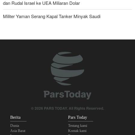
dan Rudal Israel ke UEA Miliaran Dolar
Militer Yaman Serang Kapal Tanker Minyak Saudi
Tiga Tujuan AS di Balik Eskalasi, dan Mengapa Iran Tetap
Bertahan
Irak: Jumlah Peziarah yang Masuk sejak Awal Muharam Capai
4,887 Juta
Legislator Iran: AS Akan Segera Diusir dari Kawasan dan Semua
Pangkalan Terorisnya!
Brigjen Ebnolreza: Teknologi Iran Lebih Unggul daripada Sistem
Impor Mana Pun di Kawasan
Ledakan yang Mengguncang UEA; Di Mana Jebel Ali dan
© 2026 PARS TODAY. All Rights Reserved.
Mengapa Itu Penting?
Berita
Pars Today
Dunia
Tentang kami
Asia Barat
Kontak kami