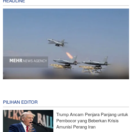
HEADLINE
National Interest: AS Ketinggalan Zaman dalam Pertempuran
Drone—Strategi Kompensasi Ketiga Gagal di Hormuz!
3 hours ago
PILIHAN EDITOR
Brigjen Akrami Nia: Artesh dalam Kondisi Siaga Penuh
Trump Ancam Penjara Panjang untuk
Pembocor yang Beberkan Krisis
Foreign Policy: Riyadh Terjepit di Antara Iran dan Ansarullah,
Amunisi Perang Iran
Kebijakan Ini Gagal