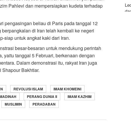
Le
ezim Pahlevi dan mempersiapkan kudeta terhadap
da
i pengasingan beliau di Paris pada tanggal 12
For
Ans
g berpangkalan di Iran telah kembali ke negeri
-siap untuk angkat kaki dari Iran.
nstrasi besar-besaran untuk mendukung perintah
 yaitu tanggal 5 Februari, berkenaan dengan
tara. Dalam demonstrasi itu, rakyat Iran juga
 Shapour Bakhtiar.
AN
REVOLUSI ISLAM
IMAM KHOMEINI
MADINAH
PERANG DUNIA II
IMAM KAZHIM
MUSLIMIN
PERADABAN