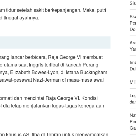
Si
m tidur setelah sakit berkepanjangan. Maka, putri
Sk
 ditinggal ayahnya.
Pen
Do
Ar
Ya
rang lancar berbicara, Raja George VI membuat
Imb
rutama saat Inggris terlibat di kancah Perang
Du
trinya, Elizabeth Bowes-Lyon, di Istana Buckingham
esawat-pesawat Nazi-Jerman di masa-masa awal
Mi
Leg
ormati dan mencintai Raja George VI. Kondisi
da
i dia tetap menjalankan tugas-tugas kenegaraan
Nat
Pe
Ga
an khusus AS, tiba di Tehran untuk menyampaikan