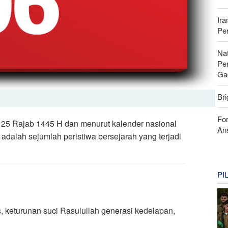
Ira
Pe
Nat
Pe
Ga
Bri
For
n 25 Rajab 1445 H dan menurut kalender nasional
Ans
 adalah sejumlah peristiwa bersejarah yang terjadi
PI
 keturunan suci Rasulullah generasi kedelapan,