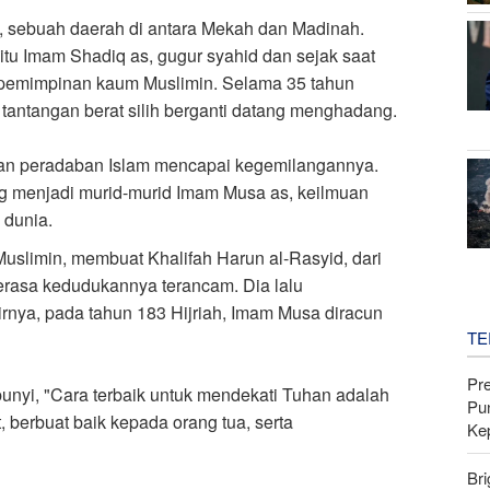
', sebuah daerah di antara Mekah dan Madinah.
itu Imam Shadiq as, gugur syahid dan sejak saat
pemimpinan kaum Muslimin. Selama 35 tahun
 tantangan berat silih berganti datang menghadang.
dan peradaban Islam mencapai kegemilangannya.
ang menjadi murid-murid Imam Musa as, keilmuan
 dunia.
slimin, membuat Khalifah Harun al-Rasyid, dari
erasa kedudukannya terancam. Dia lalu
ya, pada tahun 183 Hijriah, Imam Musa diracun
TE
Pr
bunyi, "Cara terbaik untuk mendekati Tuhan adalah
Pu
berbuat baik kepada orang tua, serta
Ke
Bri