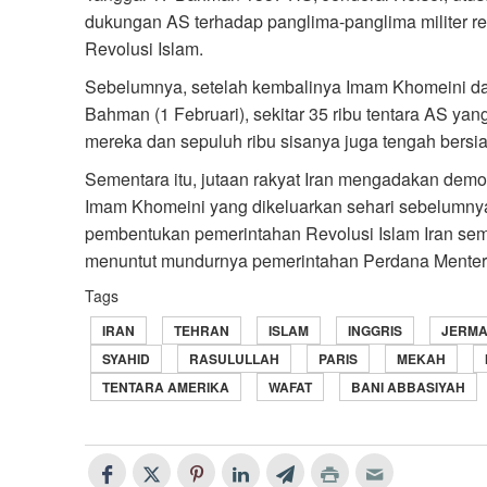
dukungan AS terhadap panglima-panglima militer r
Revolusi Islam.
Sebelumnya, setelah kembalinya Imam Khomeini dar
Bahman (1 Februari), sekitar 35 ribu tentara AS yan
mereka dan sepuluh ribu sisanya juga tengah bersiap
Sementara itu, jutaan rakyat Iran mengadakan demo
Imam Khomeini yang dikeluarkan sehari sebelumnya,
pembentukan pemerintahan Revolusi Islam Iran semen
menuntut mundurnya pemerintahan Perdana Menteri
Tags
IRAN
TEHRAN
ISLAM
INGGRIS
JERM
SYAHID
RASULULLAH
PARIS
MEKAH
TENTARA AMERIKA
WAFAT
BANI ABBASIYAH