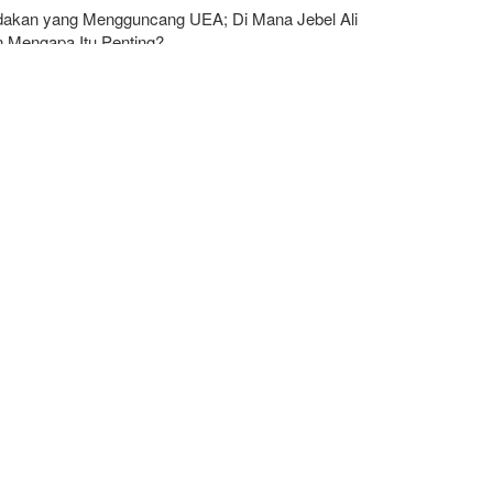
dakan yang Mengguncang UEA; Di Mana Jebel Ali
n Mengapa Itu Penting?
eign Policy: Riyadh Terjepit di Antara Iran dan
arullah, Kebijakan Ini Gagal