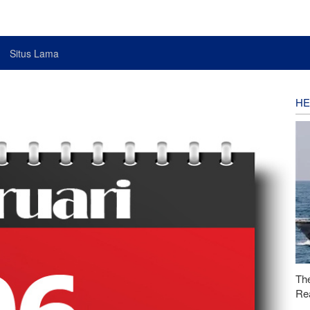
Situs Lama
HE
Th
Rea