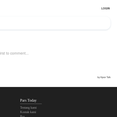
Pars Today
Tentang kami
Kontak kami
Rss