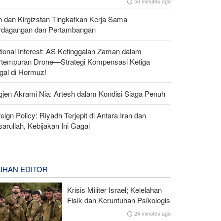
50 minutes ago
n dan Kirgizstan Tingkatkan Kerja Sama
rdagangan dan Pertambangan
ional Interest: AS Ketinggalan Zaman dalam
rtempuran Drone—Strategi Kompensasi Ketiga
gal di Hormuz!
gjen Akrami Nia: Artesh dalam Kondisi Siaga Penuh
eign Policy: Riyadh Terjepit di Antara Iran dan
arullah, Kebijakan Ini Gagal
LIHAN EDITOR
Krisis Militer Israel; Kelelahan
Fisik dan Keruntuhan Psikologis
24 minutes ago