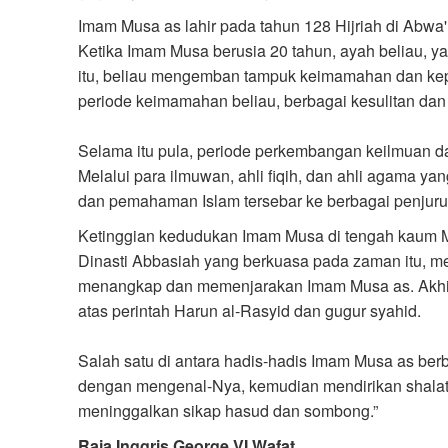
Imam Musa as lahir pada tahun 128 Hijriah di Abwa
Ketika Imam Musa berusia 20 tahun, ayah beliau, ya
itu, beliau mengemban tampuk keimamahan dan ke
periode keimamahan beliau, berbagai kesulitan dan
Selama itu pula, periode perkembangan keilmuan 
Melalui para ilmuwan, ahli fiqih, dan ahli agama y
dan pemahaman Islam tersebar ke berbagai penjuru
Ketinggian kedudukan Imam Musa di tengah kaum Mu
Dinasti Abbasiah yang berkuasa pada zaman itu, m
menangkap dan memenjarakan Imam Musa as. Akhirn
atas perintah Harun al-Rasyid dan gugur syahid.
Salah satu di antara hadis-hadis Imam Musa as ber
dengan mengenal-Nya, kemudian mendirikan shalat, 
meninggalkan sikap hasud dan sombong.”
Raja Inggris George VI Wafat