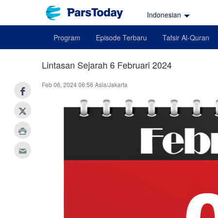
Indonesian
Program
Episode Terbaru
Tafsir Al-Quran
Lintasan Sejarah 6 Februari 2024
Feb 06, 2024 06:56 Asia/Jakarta