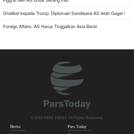
Ghalibaf kepada Trump: Diplomasi Sandiwara AS telah Gagal !
Foreign Affairs: AS Harus Tinggalkan Asia Barat
The Economist: Kesepakatan dengan Iran Opsi Realistis Akhiri
Krisis Selat Hormuz
Yahya Saree: Kami Hancurkan Posisi Pasukan Bayaran Saudi
dengan Rudal Balistik dan Drone
Hulu Ledak Manuver dan Antena Anti-Jamming: Lonjakan
Kualitatif Rudal Kheibar Shekan
Mengapa Lobi Zionis di Amerika Tidak Lagi Seefektif Dulu?
Anggota Kongres AS Khawatirkan Dampak Menipisnya Rudal
Amerika Hadapi Iran
© 2026 PARS TODAY. All Rights Reserved.
Berita
Pars Today