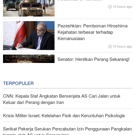
10 hours ago
Zolghadr: Selat Hormuz Hanya Akan Dibuka Jika AS Perbaiki
Perilaku—Ini 6 Syaratnya!
Pezeshkian: Pemboman Hiroshima
Norouzi: Jurnalis Berdiri di Titik Pertemuan antara Realitas dan
Kejahatan terbesar terhadap
Opini Publik
Kemanusiaan
10 hours ago
Menhan Pakistan: Persatuan Negara-negara Islam dalam
Melawan Zionis Urgen
Senator: Hentikan Perang Sekarang!
BBM Mahal, Nyawa Melayang
13 hours ago
TERPOPULER
CNN: Kepala Staf Angkatan Bersenjata AS Cari Jalan untuk
Keluar dari Perang dengan Iran
Krisis Militer Israel; Kelelahan Fisik dan Keruntuhan Psikologis
Serikat Pekerja Serukan Pencabutan Izin Penggunaan Pangkalan
Inggris oleh AS untuk Serang Iran