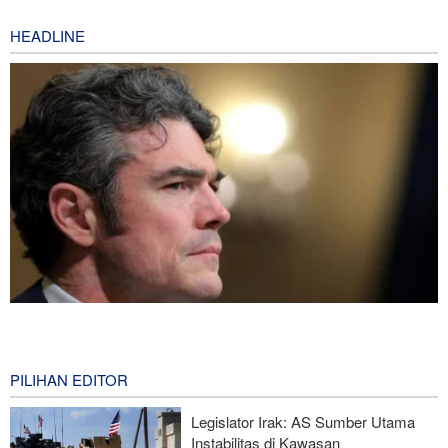
HEADLINE
Joe Kent: Komunitas Intelijen AS Tahu Iran Tidak Buat Nuklir, Tapi
Suara Mereka Dibungkam
8 hours ago
PILIHAN EDITOR
Hulu Ledak Manuver dan Antena Anti-Jamming: Lonjakan
Legislator Irak: AS Sumber Utama
Kualitatif Rudal Kheibar Shekan
Instabilitas di Kawasan