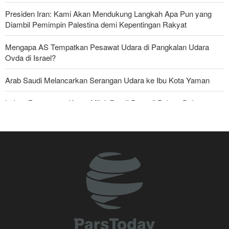
Presiden Iran: Kami Akan Mendukung Langkah Apa Pun yang
Diambil Pemimpin Palestina demi Kepentingan Rakyat
Mengapa AS Tempatkan Pesawat Udara di Pangkalan Udara
Ovda di Israel?
Arab Saudi Melancarkan Serangan Udara ke Ibu Kota Yaman
Imbas Pernyataan Kasar Milei; Brasil Panggil Pulang Dubes
Skandal Persenjataan: Dokumen Bocor Ungkap Penjualan Drone
dan Rudal Israel ke UEA Miliaran Dolar
Militer Yaman Serang Kapal Tanker Minyak Saudi
Tiga Tujuan AS di Balik Eskalasi, dan Mengapa Iran Tetap
Bertahan
Irak: Jumlah Peziarah yang Masuk sejak Awal Muharam Capai
4,887 Juta