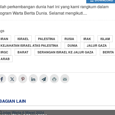
nilah perkembangan dunia hari ini yang kami rangkum dalam
rogram Warta Berita Dunia. Selamat mengikuti....
ags
IRAN
ISRAEL
PALESTINA
RUSIA
IRAK
ISLAM
KEJAHATAN ISRAEL ATAS PALESTINA
DUNIA
JALUR GAZA
IRGC
BARAT
SERANGAN ISRAEL KE JALUR GAZA
BERITA
ARAB
BAGIAN LAIN