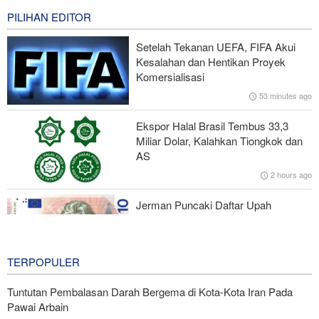
0 second ago
PILIHAN EDITOR
Presiden Iran: Kami Akan Mendukung Langkah Apa Pun yang
Setelah Tekanan UEFA, FIFA Akui
Diambil Pemimpin Palestina demi Kepentingan Rakyat
Kesalahan dan Hentikan Proyek
Komersialisasi
Trump Murka Soal Laporan Amunisi Habis, Ancam Pembocor
53 minutes ago
dengan Bui
Ekspor Halal Brasil Tembus 33,3
Pakar HI Iran: Tidak Ada Perubahan dalam Strategi Iran di Selat
Miliar Dolar, Kalahkan Tiongkok dan
Hormuz
AS
2 hours ago
Koalisi Anti-Yaman; Konspirasi Zionis di Bab Al-Mandab dengan
Alat Saudi
Jerman Puncaki Daftar Upah
Minimum Eropa Berdasarkan Daya
Beli
2 hours ago
TERPOPULER
Tuntutan Pembalasan Darah Bergema di Kota-Kota Iran Pada
Pawai Arbain