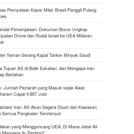
as Pernyataan Kasar Milei; Brasil Panggil Pulang
bes
andal Persenjataan: Dokumen Bocor Ungkap
jualan Drone dan Rudal Israel ke UEA Miliaran
lar
liter Yaman Serang Kapal Tanker Minyak Saudi
a Tujuan AS di Balik Eskalasi, dan Mengapa Iran
tap Bertahan
ak: Jumlah Peziarah yang Masuk sejak Awal
haram Capai 4,887 Juta
islator Iran: AS Akan Segera Diusir dari Kawasan
n Semua Pangkalan Terorisnya!
dakan yang Mengguncang UEA; Di Mana Jebel Ali
n Mengapa Itu Penting?