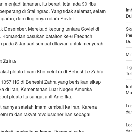
menjadi tahanan. Itu berarti total ada 90 ribu
Imb
berperang di Stalingrad. Yang tidak selamat, selain
Du
laparan, dan dinginnya udara Soviet.
jak Desember. Mereka dikepung tentara Soviet di
Sk
Pen
 Komandan pasukan batalion ke-6 Friedrich
Do
h pada 8 Januari sempat ditawari untuk menyerah
Mi
t Zahra
Tig
ksi pidato Imam Khomeini ra di Behesht-e Zahra.
Te
1357 HS di Behesht Zahra yang berisikan sikap
Ir
ika di Iran, Kementerian Luar Negeri Amerika
Mu
ut pidato itu sangat anti Amerika.
Leg
atirannya setelah Imam kembali ke Iran. Karena
da
i ra dan rakyat revolusioner Iran sebagai
Le
da
a terkait kembalinya Imam Khomeini ra ke