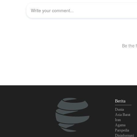
Berita
Dunia
Asia Barat
Iran
Agama
Parspedia
Disinformasi