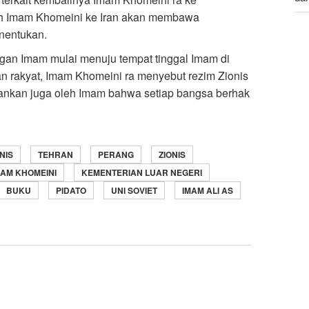
h Imam Khomeini ke Iran akan membawa
Du
enentukan.
Led
 dengan Imam mulai menuju tempat tinggal Imam di
n rakyat, Imam Khomeini ra menyebut rezim Zionis
kankan juga oleh Imam bahwa setiap bangsa berhak
NIS
TEHRAN
PERANG
ZIONIS
MAM KHOMEINI
KEMENTERIAN LUAR NEGERI
BUKU
PIDATO
UNI SOVIET
IMAM ALI AS