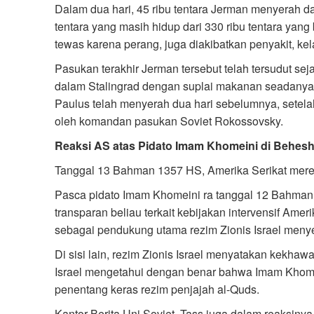
Dalam dua hari, 45 ribu tentara Jerman menyerah dan 
tentara yang masih hidup dari 330 ribu tentara yang 
tewas karena perang, juga diakibatkan penyakit, ke
Pasukan terakhir Jerman tersebut telah tersudut se
dalam Stalingrad dengan suplai makanan seadanya.
Paulus telah menyerah dua hari sebelumnya, setela
oleh komandan pasukan Soviet Rokossovsky.
Reaksi AS atas Pidato Imam Khomeini di Behesh
Tanggal 13 Bahman 1357 HS, Amerika Serikat merea
Pasca pidato Imam Khomeini ra tanggal 12 Bahman 
transparan beliau terkait kebijakan intervensif Amer
sebagai pendukung utama rezim Zionis Israel menyeb
Di sisi lain, rezim Zionis Israel menyatakan kekhaw
Israel mengetahui dengan benar bahwa Imam Khomein
penentang keras rezim penjajah al-Quds.
Kantor Berita Uni Soviet, Tass juga dalam reaksiny