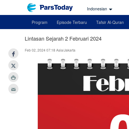
Indonesian
Program
Episode Terbaru
Tafsir Al-Quran
Lintasan Sejarah 2 Februari 2024
Feb 02, 2024 07:18 Asia/Jakarta