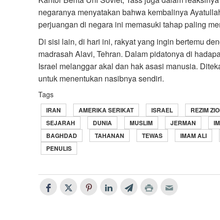
negaranya menyatakan bahwa kembalinya Ayatulla
perjuangan di negara ini memasuki tahap paling m
Di sisi lain, di hari ini, rakyat yang ingin bertemu
madrasah Alavi, Tehran. Dalam pidatonya di hadapa
Israel melanggar akal dan hak asasi manusia. Dite
untuk menentukan nasibnya sendiri.
Tags
IRAN
AMERIKA SERIKAT
ISRAEL
REZIM ZIO
SEJARAH
DUNIA
MUSLIM
JERMAN
I
BAGHDAD
TAHANAN
TEWAS
IMAM ALI
PENULIS