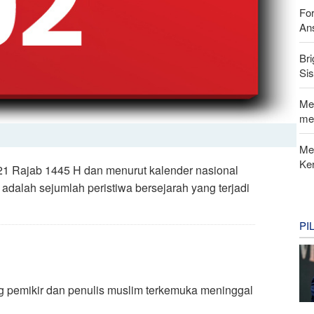
For
Ans
Bri
Si
Me
me
Me
Ke
 21 Rajab 1445 H dan menurut kalender nasional
 adalah sejumlah peristiwa bersejarah yang terjadi
PI
g pemikir dan penulis muslim terkemuka meninggal