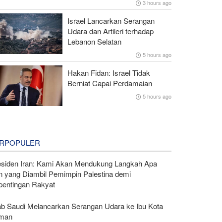
3 hours ago
Israel Lancarkan Serangan
Udara dan Artileri terhadap
Lebanon Selatan
5 hours ago
Hakan Fidan: Israel Tidak
Berniat Capai Perdamaian
5 hours ago
RPOPULER
esiden Iran: Kami Akan Mendukung Langkah Apa
n yang Diambil Pemimpin Palestina demi
pentingan Rakyat
ab Saudi Melancarkan Serangan Udara ke Ibu Kota
man