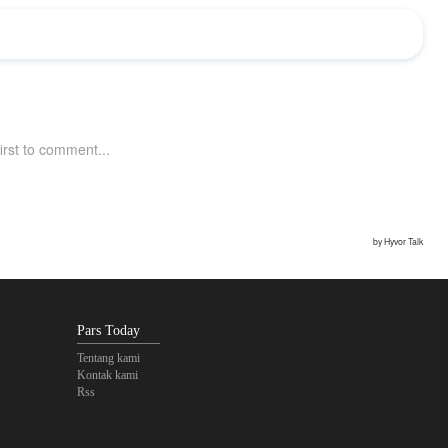
Pars Today
Tentang kami
Kontak kami
Rss