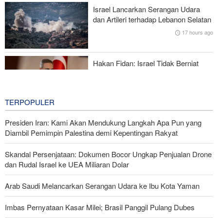
Brigjen Ebnolreza: Teknologi Iran Lebih Unggul daripada Sistem
Israel Lancarkan Serangan Udara
Impor Mana Pun di Kawasan
dan Artileri terhadap Lebanon Selatan
17 hours ago
Mengapa AS Nyaris Kehabisan Senjata dalam perang melawan
Iran?
Hakan Fidan: Israel Tidak Berniat
Capai Perdamaian
17 hours ago
TERPOPULER
Presiden Iran: Kami Akan Mendukung Langkah Apa Pun yang
Diambil Pemimpin Palestina demi Kepentingan Rakyat
Skandal Persenjataan: Dokumen Bocor Ungkap Penjualan Drone
dan Rudal Israel ke UEA Miliaran Dolar
Arab Saudi Melancarkan Serangan Udara ke Ibu Kota Yaman
Imbas Pernyataan Kasar Milei; Brasil Panggil Pulang Dubes