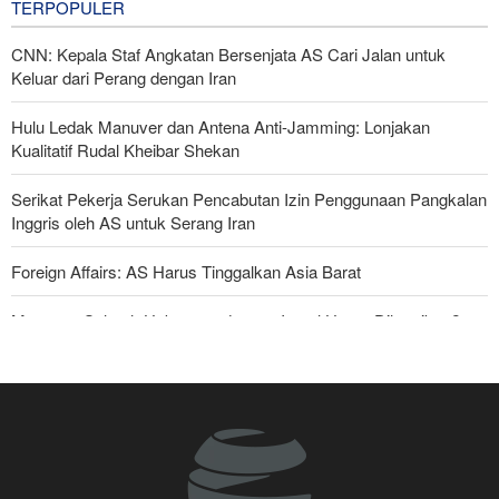
TERPOPULER
CNN: Kepala Staf Angkatan Bersenjata AS Cari Jalan untuk
Keluar dari Perang dengan Iran
Hulu Ledak Manuver dan Antena Anti-Jamming: Lonjakan
Kualitatif Rudal Kheibar Shekan
Serikat Pekerja Serukan Pencabutan Izin Penggunaan Pangkalan
Inggris oleh AS untuk Serang Iran
Foreign Affairs: AS Harus Tinggalkan Asia Barat
Mengapa Seluruh Hubungan dengan Israel Harus Dihentikan?
Araghchi kepada Negara Tetangga: Kini Saatnya Andalkan Diri
Sendiri dan Jalin Persaudaraan Sejati
Joe Kent: Komunitas Intelijen AS Tahu Iran Tidak Buat Nuklir, Tapi
Suara Mereka Dibungkam