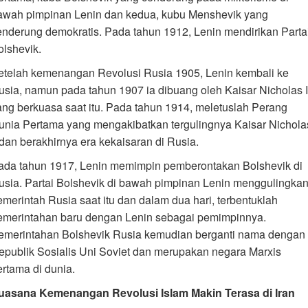
awah pimpinan Lenin dan kedua, kubu Menshevik yang
enderung demokratis. Pada tahun 1912, Lenin mendirikan Parta
olshevik.
etelah kemenangan Revolusi Rusia 1905, Lenin kembali ke
usia, namun pada tahun 1907 ia dibuang oleh Kaisar Nicholas I
ang berkuasa saat itu. Pada tahun 1914, meletuslah Perang
unia Pertama yang mengakibatkan tergulingnya Kaisar Nichola
I dan berakhirnya era kekaisaran di Rusia.
ada tahun 1917, Lenin memimpin pemberontakan Bolshevik di
usia. Partai Bolshevik di bawah pimpinan Lenin menggulingka
emerintah Rusia saat itu dan dalam dua hari, terbentuklah
emerintahan baru dengan Lenin sebagai pemimpinnya.
emerintahan Bolshevik Rusia kemudian berganti nama dengan
epublik Sosialis Uni Soviet dan merupakan negara Marxis
ertama di dunia.
uasana Kemenangan Revolusi Islam Makin Terasa di Iran