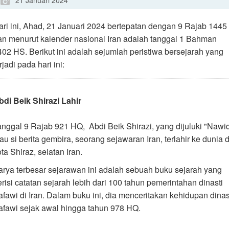
21 Januari 2024
ari ini, Ahad, 21 Januari 2024 bertepatan dengan 9 Rajab 1445
an menurut kalender nasional Iran adalah tanggal 1 Bahman
402 HS. Berikut ini adalah sejumlah peristiwa bersejarah yang
rjadi pada hari ini:
bdi Beik Shirazi Lahir
anggal 9 Rajab 921 HQ, Abdi Beik Shirazi, yang dijuluki "Nawid
au si berita gembira, seorang sejawaran Iran, terlahir ke dunia d
ta Shiraz, selatan Iran.
arya terbesar sejarawan ini adalah sebuah buku sejarah yang
erisi catatan sejarah lebih dari 100 tahun pemerintahan dinasti
afawi di Iran. Dalam buku ini, dia menceritakan kehidupan dinas
afawi sejak awal hingga tahun 978 HQ.