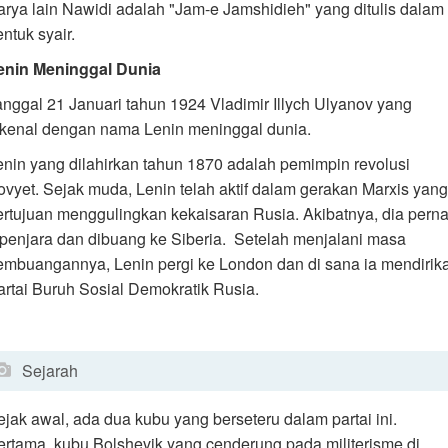
arya lain Nawidi adalah "Jam-e Jamshidieh" yang ditulis dalam
ntuk syair.
enin Meninggal Dunia
anggal 21 Januari tahun 1924 Vladimir Illych Ulyanov yang
ikenal dengan nama Lenin meninggal dunia.
enin yang dilahirkan tahun 1870 adalah pemimpin revolusi
ovyet. Sejak muda, Lenin telah aktif dalam gerakan Marxis yang
ertujuan menggulingkan kekaisaran Rusia. Akibatnya, dia pern
ipenjara dan dibuang ke Siberia. Setelah menjalani masa
embuangannya, Lenin pergi ke London dan di sana ia mendirik
artai Buruh Sosial Demokratik Rusia.
Sejarah
ejak awal, ada dua kubu yang berseteru dalam partai ini.
ertama, kubu Bolshevik yang cenderung pada militerisme di