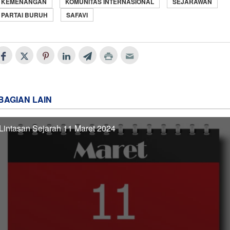
KEMENANGAN
KOMUNITAS INTERNASIONAL
SEJARAWAN
PARTAI BURUH
SAFAVI
BAGIAN LAIN
Lintasan Sejarah 11 Maret 2024