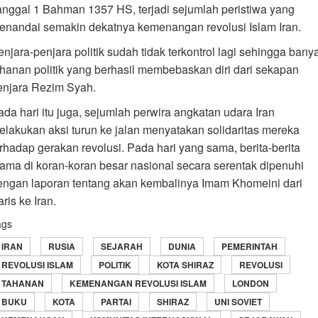
anggal 1 Bahman 1357 HS, terjadi sejumlah peristiwa yang
enandai semakin dekatnya kemenangan revolusi Islam Iran.
enjara-penjara politik sudah tidak terkontrol lagi sehingga bany
ahanan politik yang berhasil membebaskan diri dari sekapan
enjara Rezim Syah.
ada hari itu juga, sejumlah perwira angkatan udara Iran
elakukan aksi turun ke jalan menyatakan solidaritas mereka
erhadap gerakan revolusi. Pada hari yang sama, berita-berita
tama di koran-koran besar nasional secara serentak dipenuhi
engan laporan tentang akan kembalinya Imam Khomeini dari
ris ke Iran.
ags
IRAN
RUSIA
SEJARAH
DUNIA
PEMERINTAH
REVOLUSI ISLAM
POLITIK
KOTA SHIRAZ
REVOLUSI
TAHANAN
KEMENANGAN REVOLUSI ISLAM
LONDON
BUKU
KOTA
PARTAI
SHIRAZ
UNI SOVIET