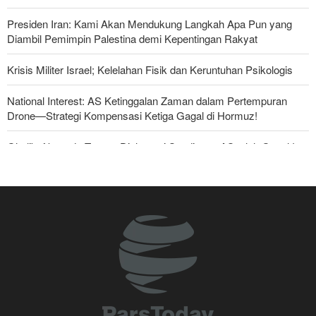
Presiden Iran: Kami Akan Mendukung Langkah Apa Pun yang
Diambil Pemimpin Palestina demi Kepentingan Rakyat
Krisis Militer Israel; Kelelahan Fisik dan Keruntuhan Psikologis
National Interest: AS Ketinggalan Zaman dalam Pertempuran
Drone—Strategi Kompensasi Ketiga Gagal di Hormuz!
Ghalibaf kepada Trump: Diplomasi Sandiwara AS telah Gagal !
Foreign Policy: Riyadh Terjepit di Antara Iran dan Ansarullah,
Kebijakan Ini Gagal
The Economist: Kesepakatan dengan Iran Opsi Realistis Akhiri
Krisis Selat Hormuz
Yahya Saree: Kami Hancurkan Posisi Pasukan Bayaran Saudi
dengan Rudal Balistik dan Drone
Brigjen Akrami Nia: Artesh dalam Kondisi Siaga Penuh