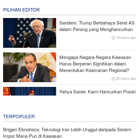
14 hours ago
PILIHAN EDITOR
Ghalibaf kepada Trump: Diplomasi Sandiwara AS telah Gagal !
Sanders: Trump Berbahaya Seret AS
Survei Reuters: Perang dengan Iran Faktor Penyebab
dalam Perang yang Menghancurkan
Ketidakstabilan Harga BBM di AS
19 hours ago
Serangan Iran Sebabkan Lebih dari 700 Tentara AS Geger Otak
Mengapa Negara-Negara Kawasan
Gagal dalam Perang dengan Iran, Dua Pejabat Senior Mossad
Harus Berperan Signifikan dalam
Dipecat
Menentukan Keamanan Regional?
20 hours ago
Yahya Saree: Kami Hancurkan Posisi
Pasukan Bayaran Saudi dengan
Rudal Balistik dan Drone
20 hours ago
TERPOPULER
Brigjen Ebnolreza: Teknologi Iran Lebih Unggul daripada Sistem
Impor Mana Pun di Kawasan