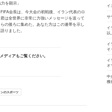
結力を顕示」
イ
FIFA会長は、今大会の初戦後、イラン代表のロ
サ
諸君は全世界に非常に力強いメッセージを送って
自らの後ろに集めた。あなた方はこの連帯を示し
イ
と語りました。
以
イ
そ
メディアもご覧ください。
イ
オ
中
獲
ランのスポーツ