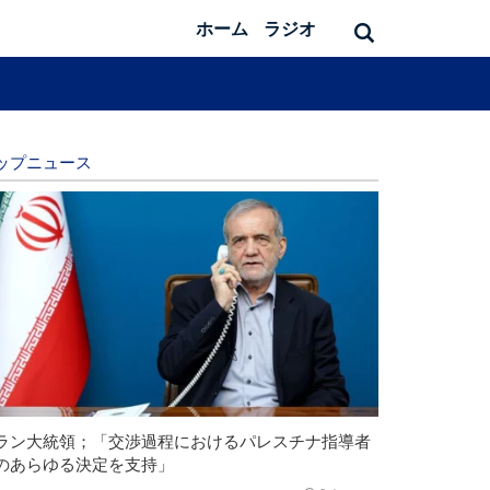
ホーム
ラジオ
ップニュース
ラン大統領；「交渉過程におけるパレスチナ指導者
のあらゆる決定を支持」