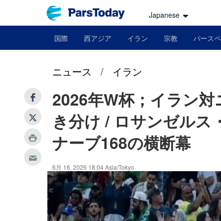
Japanese
国際
西アジア
イラン
宗教
パースペ
ニュース
/
イラン
2026年W杯；イラン対
き分け / ロサンゼル
ナーブ168の横断幕
6月 16, 2026 18:04 Asia/Tokyo