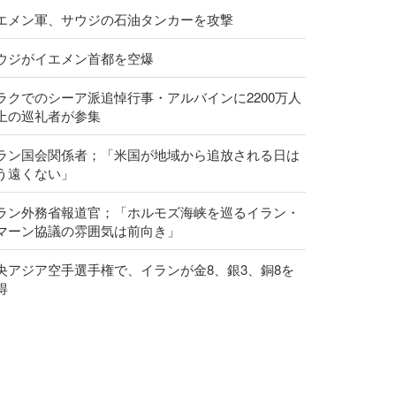
エメン軍、サウジの石油タンカーを攻撃
ウジがイエメン首都を空爆
ラクでのシーア派追悼行事・アルバインに2200万人
上の巡礼者が参集
ラン国会関係者；「米国が地域から追放される日は
う遠くない」
ラン外務省報道官；「ホルモズ海峡を巡るイラン・
マーン協議の雰囲気は前向き」
央アジア空手選手権で、イランが金8、銀3、銅8を
得