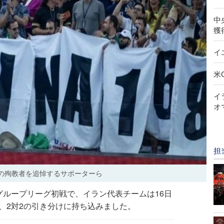
中
獲
イ
米
イ
オ
担
ブの殉教者を追悼するサポーターら
グループリーグ初戦で、イラン代表チームは16日
、2対2の引き分けに持ち込みました。