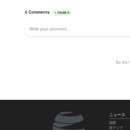
ニュース
国際
西アジア