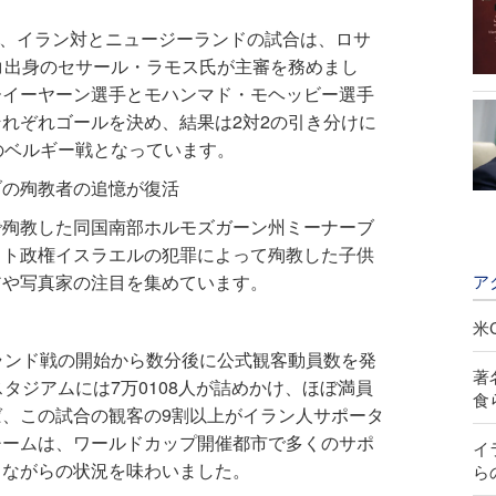
すと、イラン対とニュージーランドの試合は、ロサ
シコ出身のセサール・ラモス氏が主審を務めまし
ーイーヤーン選手とモハンマド・モヘッビー選手
れぞれゴールを決め、結果は2対2の引き分けに
のベルギー戦となっています。
ブの殉教者の追憶が復活
で殉教した同国南部ホルモズガーン州ミーナーブ
スト政権イスラエルの犯罪によって殉教した子供
ア
アや写真家の注目を集めています。
米
ーランド戦の開始から数分後に公式観客動員数を発
著
スタジアムには7万0108人が詰めかけ、ほぼ満員
食
、この試合の観客の9割以上がイラン人サポータ
チームは、ワールドカップ開催都市で多くのサポ
イ
さながらの状況を味わいました。
ら