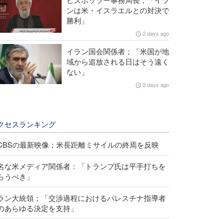
ンは米・イスラエルとの対決で
勝利」
2 days ago
イラン国会関係者；「米国が地
域から追放される日はそう遠く
ない」
2 days ago
クセスランキング
CBSの最新映像；米長距離ミサイルの終焉を反映
名な米メディア関係者：「トランプ氏は平手打ちを
らうべき」
ラン大統領；「交渉過程におけるパレスチナ指導者
のあらゆる決定を支持」