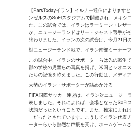
【ParsTodayイラン】イルナー通信によりま
ンゼルスのSoFiスタジアムで開催され、メキ
た。この試合では、イランはラーミーン・レザ
が、ニュージーランドはリー・ジャスト選手がそ
終わりました。イランの次の試合は、今月21日
対ニュージーランド戦で、イラン南部ミーナー
この試合中、イランのサポーターらは先の戦争
郡の学校の児童らの写真を掲げ、米国とシオニ
たちの記憶を称えました。この行動は、メディ
大勢のイラン・サポーターが詰めかける
FIFA国際サッカー連盟は、イラン対ニュージ
表しました。それによれば、会場となったSoFi
状態だったということです。また、推定によれば
ーだったとされています。こうしてイラン代表
ーターらから熱烈な声援を受け、ホームゲーム