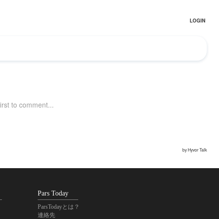
Pars Today
ParsTodayとは？
連絡先