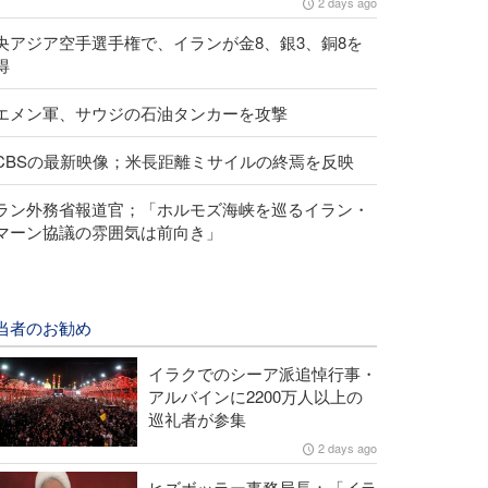
2 days ago
央アジア空手選手権で、イランが金8、銀3、銅8を
得
エメン軍、サウジの石油タンカーを攻撃
CBSの最新映像；米長距離ミサイルの終焉を反映
ラン外務省報道官；「ホルモズ海峡を巡るイラン・
マーン協議の雰囲気は前向き」
当者のお勧め
イラクでのシーア派追悼行事・
アルバインに2200万人以上の
巡礼者が参集
2 days ago
ヒズボッラー事務局長；「イラ