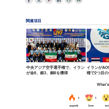
関連項目
中央アジア空手選手権で、イラン
イランがAO
が金8、銀3、銅8を獲得
権で2つ目