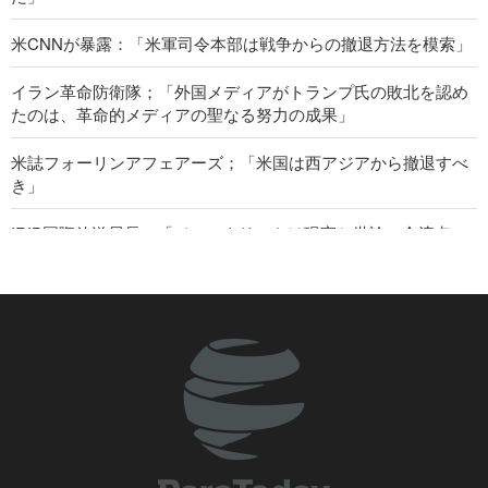
米CNNが暴露：「米軍司令本部は戦争からの撤退方法を模索」
イラン革命防衛隊；「外国メディアがトランプ氏の敗北を認め
たのは、革命的メディアの聖なる努力の成果」
米誌フォーリンアフェアーズ；「米国は西アジアから撤退すべ
き」
IRIB国際放送局長；「ジャーナリストは現実と世論の合流点に
位置」
イラン大統領；「広島への原爆投下は人類に対する最大の犯
罪」
米上院、再び対イラン戦争終結を試みる
英労組10団体が、イラン攻撃を目的とした米国による英基地使
用許可の取り消しを要求