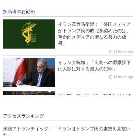
める条件の受諾次第」
8 hours ago
担当者のお勧め
イラン国家安保評議会書記；「ホルモズ海峡の通航再開は米の
イラン革命防衛隊；「外国メディア
言動修正が条件」
がトランプ氏の敗北を認めたのは、
革命的メディアの聖なる努力の成
米誌フォーリンアフェアーズ；「米国は西アジアから撤退すべ
果」
き」
23 hours ago
米CNNが暴露：「米軍司令本部は戦争からの撤退方法を模索」
イラン大統領；「広島への原爆投下
は人類に対する最大の犯罪」
IRIB国際放送局長；「ジャーナリストは現実と世論の合流点に
18 hours ago
位置」
米上院、再び対イラン戦争終結を試
みる
19 hours ago
アクセスランキング
米誌アトランティック；「イランはトランプ氏の虚勢を見抜い
た」