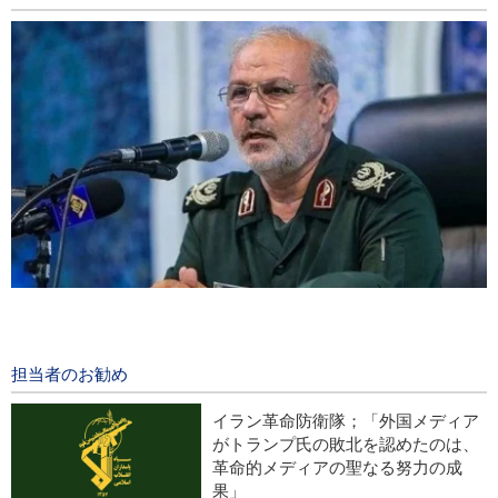
イラン革命防衛隊報道官；「ホルモズ海峡の再開は我が国が定
める条件の受諾次第」
11 hours ago
担当者のお勧め
イラン国家安保評議会書記；「ホルモズ海峡の通航再開は米の
イラン革命防衛隊；「外国メディア
言動修正が条件」
がトランプ氏の敗北を認めたのは、
革命的メディアの聖なる努力の成
米誌フォーリンアフェアーズ；「米国は西アジアから撤退すべ
果」