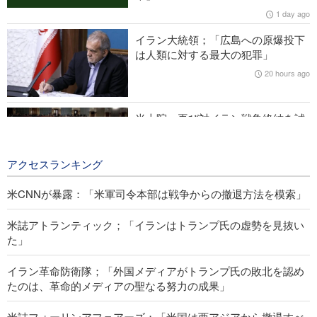
き」
1 day ago
米CNNが暴露：「米軍司令本部は戦争からの撤退方法を模索」
イラン大統領；「広島への原爆投下
は人類に対する最大の犯罪」
IRIB国際放送局長；「ジャーナリストは現実と世論の合流点に
20 hours ago
位置」
米上院、再び対イラン戦争終結を試
みる
21 hours ago
アクセスランキング
米CNNが暴露：「米軍司令本部は戦争からの撤退方法を模索」
米誌アトランティック；「イランはトランプ氏の虚勢を見抜い
た」
イラン革命防衛隊；「外国メディアがトランプ氏の敗北を認め
たのは、革命的メディアの聖なる努力の成果」
米誌フォーリンアフェアーズ；「米国は西アジアから撤退すべ