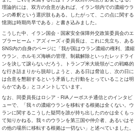
理論的には、双方の合意があれば、イラン領内での濃縮ウラ
ンの希釈という選択肢もある。したがって、この点に関する
憶測は時期尚早である」と書き込みました。
こうした中、イラン国会・国家安全保障外交政策委員会のエ
ブラーヒーム・アズィーズィ委員長は、これに先立ち、ある
SNS内の自身のページに「我が国はウラン濃縮の権利、濃縮
ウラン、ホルモズ海峡の管理、制裁解除といったレッドライ
ンを決して譲らないだろう。トランプ米大統領がこの戦略的
な行き詰まりから脱却しようと、ある日は脅迫し、次の日に
は合意を懇願するという矛盾した行動をとっていることは明
らかである」とコメントしています。
なお、同委員長はロシア・RIAノーボスチ通信とのインタビ
ューで、「我々の濃縮ウランを移転する根拠は全くない。ウ
ランに関するこうした疑問を誰が持ち出したのかは全くもっ
て知りかねる。我々のウランを第三国や仲介者、あるいはそ
の他の場所に移転する根拠は一切ない」と述べていました。