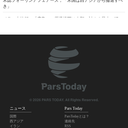
き」
イラン大統領；「広島への原爆投下は人類に対する最大の犯
罪」
IRIB国際放送局長；「ジャーナリストは現実と世論の合流点に
位置」
米上院、再び対イラン戦争終結を試みる
英労組10団体が、イラン攻撃を目的とした米国による英基地使
用許可の取り消しを要求
マレーシアとインドネシア、パレスチナと聖地への支持を強調
イラン大統領；「我々の戦士らは世界を驚愕させた」
© 2026 PARS TODAY. All Rights Reserved.
ニュース
Pars Today
国際
ParsTodayとは？
西アジア
連絡先
イラン
RSS