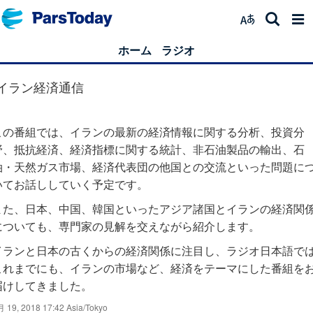
ホーム
ラジオ
イラン経済通信
この番組では、イランの最新の経済情報に関する分析、投資分
野、抵抗経済、経済指標に関する統計、非石油製品の輸出、石
油・天然ガス市場、経済代表団の他国との交流といった問題に
いてお話ししていく予定です。
また、日本、中国、韓国といったアジア諸国とイランの経済関
についても、専門家の見解を交えながら紹介します。
イランと日本の古くからの経済関係に注目し、ラジオ日本語で
これまでにも、イランの市場など、経済をテーマにした番組を
届けしてきました。
 19, 2018 17:42 Asia/Tokyo