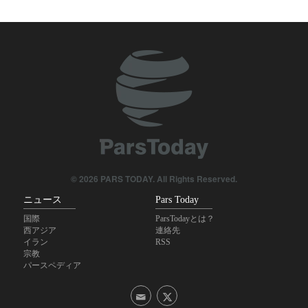
この時間も、この1週間にイランで起こった経済的な出来事を見てい
ことにいたしましょう。
きましょう。
© 2026 PARS TODAY. All Rights Reserved.
ニュース
Pars Today
国際
ParsTodayとは？
西アジア
連絡先
イラン
RSS
宗教
パースペディア