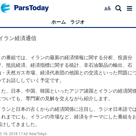
ホーム
ラジオ
イラン経済通信
この番組では、イランの最新の経済情報に関する分析、投資分
野、抵抗経済、経済指標に関する統計、非石油製品の輸出、石
油・天然ガス市場、経済代表団の他国との交流といった問題に
いてお話ししていく予定です。
また、日本、中国、韓国といったアジア諸国とイランの経済関
についても、専門家の見解を交えながら紹介します。
イランと日本の古くからの経済関係に注目し、ラジオ日本語で
これまでにも、イランの市場など、経済をテーマにした番組を
届けしてきました。
 19, 2018 17:42 Asia/Tokyo