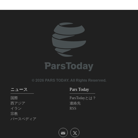
この時間も、この1週間にイランで起こった経済的な出来事を見てい
ことにいたしましょう。
きましょう。
© 2026 PARS TODAY. All Rights Reserved.
ニュース
Pars Today
国際
ParsTodayとは？
西アジア
連絡先
イラン
RSS
宗教
パースペディア