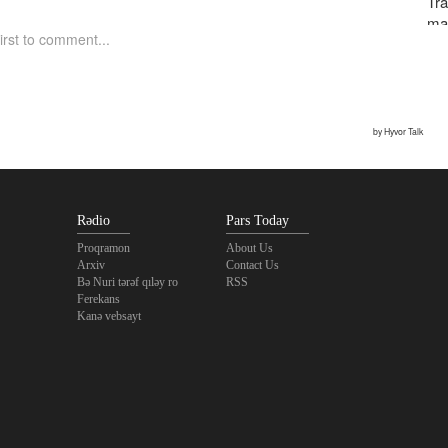
Tr
ma
Şe
bı
Rədio
Pars Today
Proqramon
About Us
Arxiv
Contact Us
Bə Nuri tərəf qıləy ro
RSS
Ferekans
Kanə vebsayt