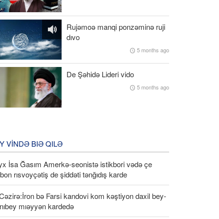
Rujəmoə manqi ponzəminə ruji
dıvo
5 months ago
De Şəhidə Lideri vido
5 months ago
Y VINDƏ BIƏ QILƏ
yx İsa Ğasım Amerkə-seonistə istikbori vədə çe
bon rısvoyçətiş de şiddəti tənğıdış karde
Cəzirə:İron bə Farsi kandovi kom kəştiyon daxil bey-
 nıbey mıəyyən kardedə