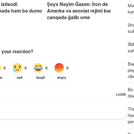
ixtisodi
Şeyx Nəyim Ğasım: İron de
Məd
nədə həm bə dumo
Amerkə və seonist rejimi bıə
ka
canqədə ğalib ome
Əns
sul
İİ
sə
Bə
pə
ni
Bo 
də
Th
həx
pen