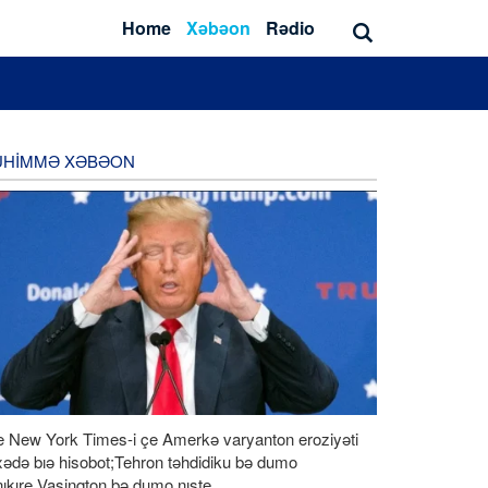
Home
Xəbəon
Rədio
UHIMMƏ XƏBƏON
e New York Times-i çe Amerkə varyanton eroziyəti
ədə bıə hisobot;Tehron təhdidiku bə dumo
ıkıre,Vaşinqton bə dumo nışte