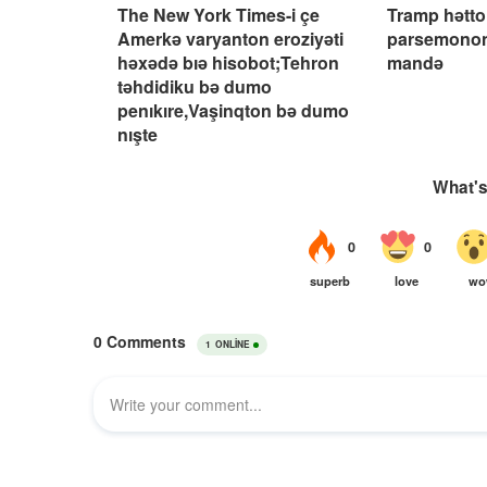
The New York Times-i çe
Tramp hətto 
Amerkə varyanton eroziyəti
parsemono
həxədə bıə hisobot;Tehron
mandə
təhdidiku bə dumo
penıkıre,Vaşinqton bə dumo
nışte