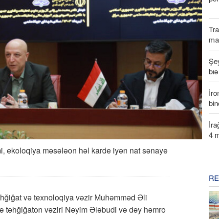
Tr
ma
Şe
bı
İro
bin
İr
4 m
imi, ekoloqiya məsələon həl karde iyən nat sənaye
RE
əhğiğat və texnoloqiya vəzir Muhəmməd Əli
iyə təhğiğaton vəziri Nəyim Ələbudi və dəy həmro