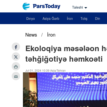
Taleshi
Dınyo
Asiya Ğərb
İron
Tolış
Din
News
/
İron
Ekoloqiya məsələon hə
təhğiğotiyə həmkoəti
Jul 01, 2024 10:39 Asia/Tehran