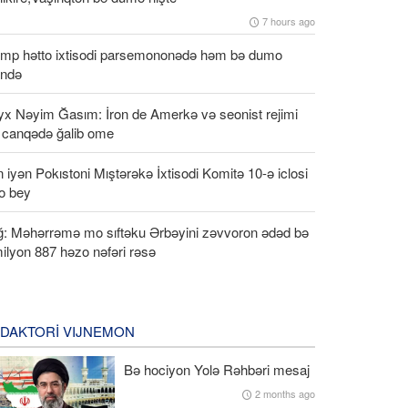
7 hours ago
amp hətto ixtisodi parsemononədə həm bə dumo
ndə
yx Nəyim Ğasım: İron de Amerkə və seonist rejimi
ə canqədə ğalib ome
n iyən Pokıstoni Mıştərəkə İxtisodi Komitə 10-ə iclosi
o bey
ağ: Məhərrəmə mo sıftəku Ərbəyini zəvvoron ədəd bə
ilyon 887 həzo nəfəri rəsə
DAKTORI VIJNEMON
Bə hociyon Yolə Rəhbəri mesaj
2 months ago