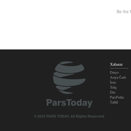
Xəbəon
Dınyo
Asiya Ğərb
İron
Tolış
Din
ParsPedia
Təhlil
© 2025 PARS TODAY. All Rights Reserved.