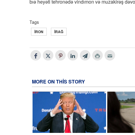
bıə heyəti tehronədə vindımon və muzakirəş dəvo
Tags
İRON
İRAĞ
MORE ON THIS STORY