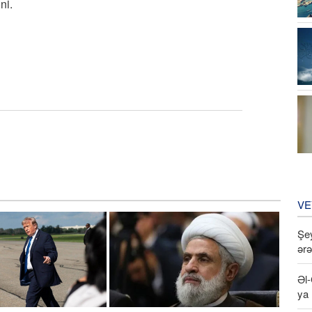
ni.
VE
Şe
ərə
Əl-
ya