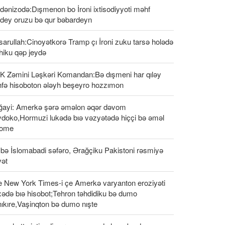
ənizodə:Dışmenon bo İroni ixtisodiyyoti məhf
rdey oruzu bə qur bəbardeyn
arullah:Cinoyətkorə Tramp çı İroni zuku tarsə holədə
hiku qəp jeydə
MK Zəmini Ləşkəri Komandan:Bə dışmeni har qıləy
hfə hisoboton ələyh beşeyro hozzımon
ğayi: Amerkə şərə əməlon əqər dəvom
ydoko,Hormuzi lukədə bıə vəzyətədə hiççi bə əməl
bome
bə İslomabadi səfəro, Ərağçiku Pakistoni rəsmiyə
vət
e New York Times-i çe Amerkə varyanton eroziyəti
ədə bıə hisobot;Tehron təhdidiku bə dumo
ıkıre,Vaşinqton bə dumo nışte