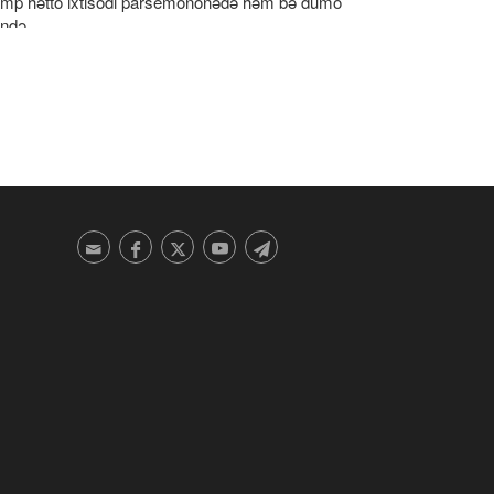
amp hətto ixtisodi parsemononədə həm bə dumo
ndə
yx Nəyim Ğasım: İron de Amerkə və seonist rejimi
ə canqədə ğalib ome