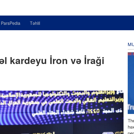
ParsPedia
Təhlil
M
l kardeyu İron və İraği
Th
həx
pen