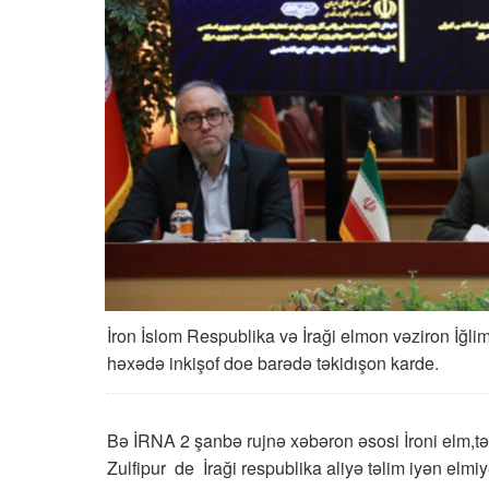
İron İslom Respublika və İraği elmon vəziron İğl
həxədə inkişof doe barədə təkidışon karde.
Bə İRNA 2 şanbə rujnə xəbəron əsosi İroni elm,t
Zulfipur de İraği respublika aliyə təlim iyən elm