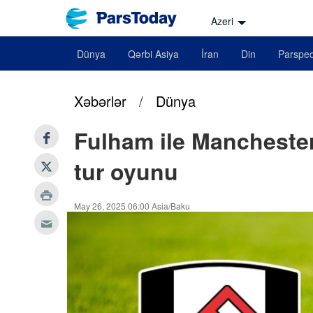
Azeri
Dünya
Qərbi Asiya
İran
Din
Parsped
Xəbərlər
/
Dünya
Fulham ile Manchester 
tur oyunu
May 26, 2025 06:00 Asia/Baku