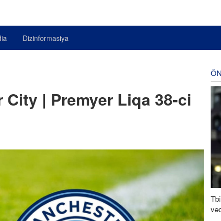
ia
Dizinformasiya
ÖN
City | Premyer Liqa 38-ci
Tbi
vəd