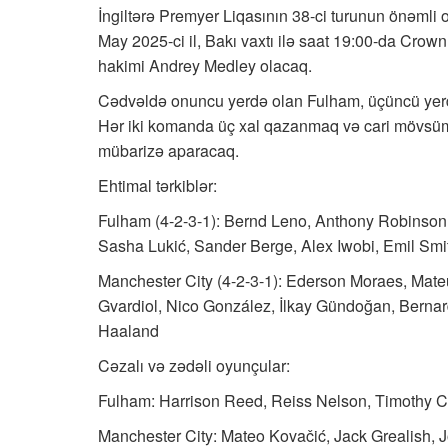
İngiltərə Premyer Liqasının 38-ci turunun önəmli
May 2025-ci il, Bakı vaxtı ilə saat 19:00-da Cro
hakimi Andrey Medley olacaq.
Cədvəldə onuncu yerdə olan Fulham, üçüncü yerd
Hər iki komanda üç xal qazanmaq və cari mövsüm
mübarizə aparacaq.
Ehtimal tərkiblər:
Fulham (4-2-3-1): Bernd Leno, Anthony Robinson
Sasha Lukić, Sander Berge, Alex Iwobi, Emil S
Manchester City (4-2-3-1): Ederson Moraes, Mat
Gvardiol, Nico González, İlkay Gündoğan, Bernar
Haaland
Cəzalı və zədəli oyunçular:
Fulham: Harrison Reed, Reiss Nelson, Timothy 
Manchester City: Mateo Kovačić, Jack Grealish, 