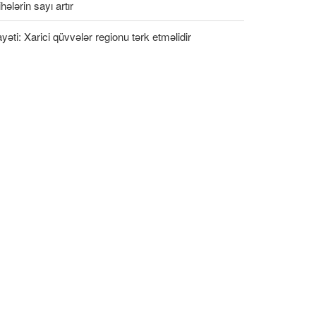
ihələrin sayı artır
ayəti: Xarici qüvvələr regionu tərk etməlidir