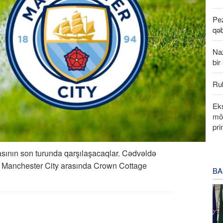
Pez
qəb
Na
bir
Rub
Eks
möv
pri
asının son turunda qarşılaşacaqlar. Cədvəldə
n Manchester City arasında Crown Cottage
BA