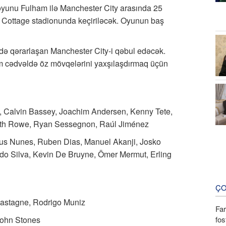
 oyunu Fulham ilə Manchester City arasında 25
wn Cottage stadionunda keçiriləcək. Oyunun baş
ə qərarlaşan Manchester City-i qəbul edəcək.
 cədvəldə öz mövqelərini yaxşılaşdırmaq üçün
, Calvin Bassey, Joachim Andersen, Kenny Tete,
mith Rowe, Ryan Sessegnon, Raúl Jiménez
eus Nunes, Ruben Dias, Manuel Akanji, Josko
do Silva, Kevin De Bruyne, Ömer Mermut, Erling
ÇO
Castagne, Rodrigo Muniz
Fa
fos
John Stones