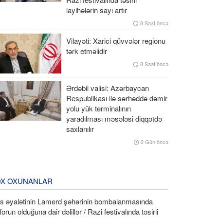
layihələrin sayı artır
8 Saat öncə
Vilayəti: Xarici qüvvələr regionu
tərk etməlidir
8 Saat öncə
Ərdəbil valisi: Azərbaycan
Respublikası ilə sərhəddə dəmir
yolu yük terminalının
yaradılması məsələsi diqqətdə
saxlanılır
2 Gün öncə
X OXUNANLAR
rs əyalətinin Lamerd şəhərinin bombalanmasında
forun olduğuna dair dəlillər / Razi festivalında təsirli