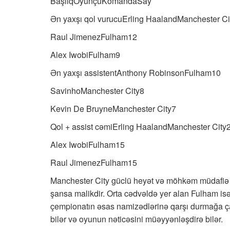
BaşlıqOyunçuKomandaSay
Ən yaxşı qol vurucuErling HaalandManchester Ci
Raul JimenezFulham12
Alex IwobiFulham9
Ən yaxşı assistentAnthony RobinsonFulham10
SavinhoManchester City8
Kevin De BruyneManchester City7
Qol + assist cəmiErling HaalandManchester City
Alex IwobiFulham15
Raul JimenezFulham15
Manchester City güclü heyət və möhkəm müdafiə 
şansa malikdir. Orta cədvəldə yer alan Fulham is
çempionatın əsas namizədlərinə qarşı durmağa ça
bilər və oyunun nəticəsini müəyyənləşdirə bilər.