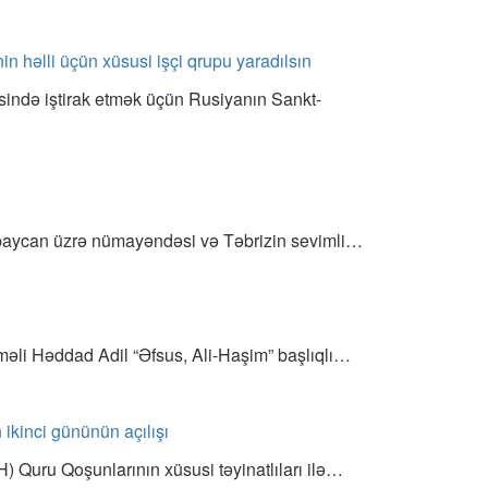
n həlli üçün xüsusi işçi qrupu yaradılsın
ndə iştirak etmək üçün Rusiyanın Sankt-
rbaycan üzrə nümayəndəsi və Təbrizin sevimli…
aməli Həddad Adil “Əfsus, Ali-Haşim” başlıqlı…
ikinci gününün açılışı
) Quru Qoşunlarının xüsusi təyinatlıları ilə…