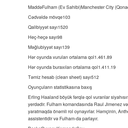
MaddəFulham (Ev Sahibi)Manchester City (Qona
Cədvəldə mövqe103
Qalibiyyət sayı1520
Heç-heçə sayı98
Məğlubiyyət sayı139
Hər oyunda vurulan ortalama qol1.461.89
Hər oyunda buraxılan ortalama qol1.411.19
Təmiz hesab (clean sheet) sayı512
Oyunçuların statistikasına baxış
Erling Haaland böyük fərqlə qol vuranlar siyahısın
yerdədir. Fulham komandasında Raul Jimenez və 
yaratmaqda önəmli rol oynayırlar. Həmçinin, Ant
assistentidir və Fulham-da parlayır.