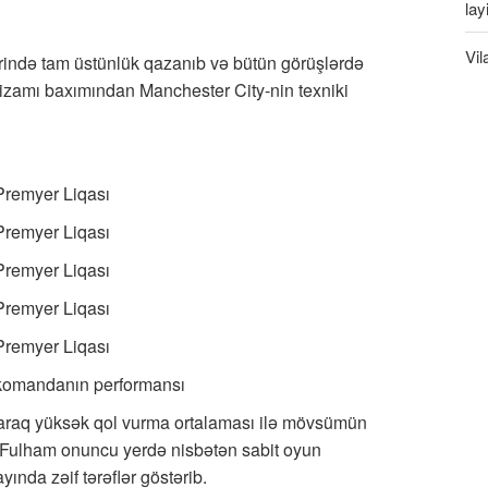
lay
Vil
ində tam üstünlük qazanıb və bütün görüşlərdə
nizamı baxımından Manchester City-nin texniki
Premyer Liqası
Premyer Liqası
Premyer Liqası
Premyer Liqası
Premyer Liqası
 komandanın performansı
araq yüksək qol vurma ortalaması ilə mövsümün
, Fulham onuncu yerdə nisbətən sabit oyun
ında zəif tərəflər göstərib.