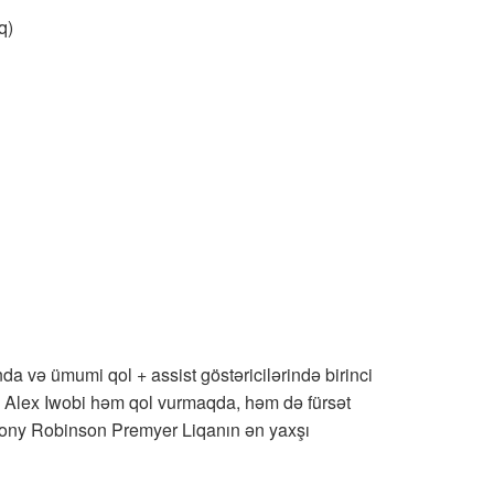
q)
da və ümumi qol + assist göstəricilərində birinci
Alex Iwobi həm qol vurmaqda, həm də fürsət
hony Robinson Premyer Liqanın ən yaxşı