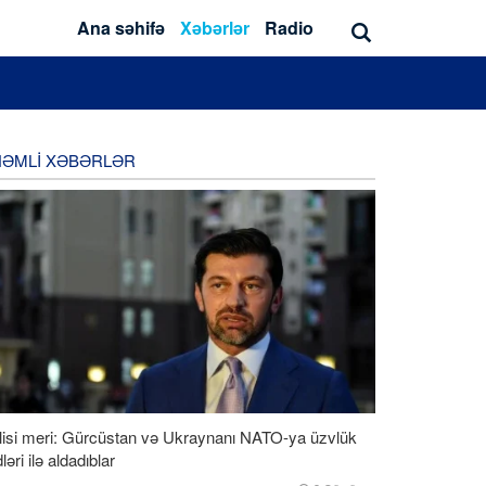
Ana səhifə
Xəbərlər
Radio
ƏMLI XƏBƏRLƏR
lisi meri: Gürcüstan və Ukraynanı NATO-ya üzvlük
ləri ilə aldadıblar