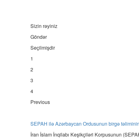
Sizin rəyiniz
Göndər
Seçilmişdir
1
2
3
4
Previous
SEPAH ilə Azərbaycan Ordusunun birgə təliminin 
İran İslam İnqilabı Keşikçiləri Korpusunun (SEPAH