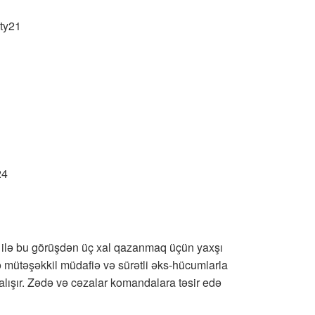
ty21
24
ilə bu görüşdən üç xal qazanmaq üçün yaxşı
ə mütəşəkkil müdafiə və sürətli əks-hücumlarla
lışır. Zədə və cəzalar komandalara təsir edə