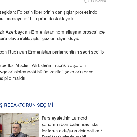
3 Gün öncə
eşkian: Fələstin liderlərinin danışıqlar prosesində
ul edəcəyi hər bir qərarı dəstəkləyirik
zir Azərbaycan-Ermənistan normallaşma prosesində
 sıra əlavə irəliləyişlər gözlənildiyini deyib
en Rubinyan Ermənistan parlamentinin sədri seçilib
pertlər Məclisi: Ali Liderin müdrik və şərəfli
qeləri sistemdəki bütün vəzifəli şəxslərin əsas
nsipi olmalıdır
Ş REDAKTORUN SEÇIMI
Fars əyalətinin Lamerd
şəhərinin bombalanmasında
fosforun olduğuna dair dəlillər /
Razi festivalında təsirli