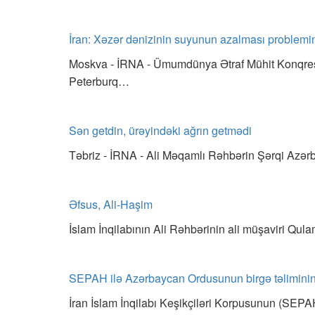
İran: Xəzər dənizinin suyunun azalması problemini
Moskva - İRNA - Ümumdünya Ətraf Mühit Konqresi
Peterburq…
Sən getdin, ürəyindəki ağrın getmədi
Təbriz - İRNA - Ali Məqamlı Rəhbərin Şərqi Azə
Əfsus, Ali-Haşim
İslam İnqilabının Ali Rəhbərinin ali müşaviri Qul
SEPAH ilə Azərbaycan Ordusunun birgə təliminin 
İran İslam İnqilabı Keşikçiləri Korpusunun (SEPAH