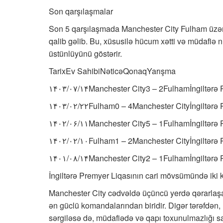
Son qarşılaşmalar
Son 5 qarşılaşmada Manchester City Fulham üzər
qalib gəlib. Bu, xüsusilə hücum xətti və müdafiə 
üstünlüyünü göstərir.
TarixEv SahibiNəticəQonaqYarışma
۱۴۰۳/۰۷/۱۴Manchester City3 – 2Fulhamİngiltərə 
۱۴۰۳/۰۲/۲۲Fulham0 – 4Manchester Cityİngiltərə 
۱۴۰۲/۰۶/۱۱Manchester City5 – 1Fulhamİngiltərə 
۱۴۰۲/۰۲/۱۰Fulham1 – 2Manchester Cityİngiltərə 
۱۴۰۱/۰۸/۱۴Manchester City2 – 1Fulhamİngiltərə 
İngiltərə Premyer Liqasının cari mövsümündə iki
Manchester City cədvəldə üçüncü yerdə qərarlaş
ən güclü komandalarından biridir. Digər tərəfdən
sərgiləsə də, müdafiədə və qapı toxunulmazlığı say