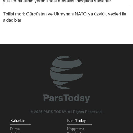
yük terminalının yaradılması məsələsi diqqətdə saxlanılır
Tbilisi meri: Gürcüstan və Ukraynanı NATO-ya üzvlük vədləri ilə
aldadıblar
© 2026 PARS TODAY. All Rights Reserved.
Xəbərlər
Pars Today
Dünya
Haqqımızda