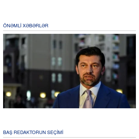
ÖNƏMLI XƏBƏRLƏR
Tbilisi meri: Gürcüstan və Ukraynanı NATO-ya üzvlük vədləri ilə
aldadıblar
2 Gün öncə
BAŞ REDAKTORUN SEÇIMI