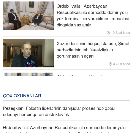
Pezeşkian: Fələstin liderlərinin danışıqlar prosesində qəbul
Ərdəbil valisi: Azərbaycan
edəcəyi hər bir qərarı dəstəkləyirik
Respublikası ilə sərhəddə dəmir yolu
yük terminalının yaradılması məsələsi
Nazir Azərbaycan-Ermənistan normallaşma prosesində bir sıra
diqqətdə saxlanılır
əlavə irəliləyişlər gözlənildiyini deyib
10 Saat öncə
Ruben Rubinyan Ermənistan parlamentinin sədri seçilib
Xəzər dənizinin hüquqi statusu; Şimal
sərhədlərinin təhlükəsizliyinin
Ekspertlər Məclisi: Ali Liderin müdrik və şərəfli mövqeləri
qorunmasının açarı
sistemdəki bütün vəzifəli şəxslərin əsas prinsipi olmalıdır
3 Gün öncə
ABŞ ordusunun Qişmdə yaşayış
məntəqəsinə hücumu nəticəsində
şəhid olanlar üçün vida mərasimi
keçirilib
ÇOX OXUNANLAR
3 Gün öncə
Pezeşkian: Fələstin liderlərinin danışıqlar prosesində qəbul
edəcəyi hər bir qərarı dəstəkləyirik
Ərdəbil valisi: Azərbaycan Respublikası ilə sərhəddə dəmir yolu