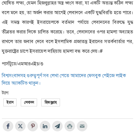
ঘোষিত লক্ষ্য, যেমন হিজবুল্লাহর অস্ত্র ধ্বংস করা, যা একটি অত্যন্ত কঠিন লক্ষ্য
বলে মনে হয়, তা অর্জন করার আগেই লেবাননে একটি যুদ্ধবিরতি হতে পারে।
এই সমস্ত কারণই ইসরায়েলকে বর্তমান পর্যায়ে লেবাননের বিরুদ্ধে যুদ্ধ
তীব্রতর করার দিকে চালিত করেছে। তবে, লেবাননের ওপর হামলা অব্যাহত
রাখলে তার জবাব দেবে বলে ইসলামিক প্রজাতন্ত্র ইরানের সতর্কবার্তার পর,
যুক্তরাষ্ট্রের চাপে ইসরায়েল দাহিয়ায় হামলা বন্ধ করে দেয়।#
পার্সটুডে/এমআরএইচ/৩
বিশ্বসংবাদসহ গুরুত্বপূর্ণ সব লেখা পেতে আমাদের ফেসবুক পেইজে লাইক
দিয়ে অ্যাকটিভ থাকুন।
ট্যাগ
ইরান
লেবানন
হিজবুল্লাহ