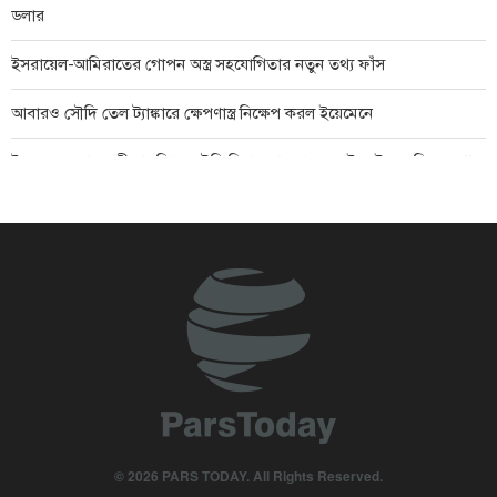
ডলার
ইসরায়েল-আমিরাতের গোপন অস্ত্র সহযোগিতার নতুন তথ্য ফাঁস
আবারও সৌদি তেল ট্যাঙ্কারে ক্ষেপণাস্ত্র নিক্ষেপ করল ইয়েমেনে
ইয়েমেনের রাজধানী প্রকম্পিত সৌদি বিমান হামলায়, দুবাইয়ে ইয়েমেনি ক্ষেপণাস্ত্র
হামলা
শান্তি প্রচেষ্টায় বাধা দিচ্ছে ইসরায়েল: তুর্কি পররাষ্ট্রমন্ত্রী
মার্কিন ঘাঁটি নিয়ে ইরানের হুঁশিয়ারি: এই অঞ্চল থেকে বহিষ্কারের দিন ঘনিয়ে
আসছে
দিল্লিতে সংবাদ সম্মেলনে শেখ হাসিনাকে কথা বলার অনুমতি দেওয়ায় ঢাকার
ক্ষোভ
মার্কিন অস্ত্র সংকটের খবর ফাঁসে ক্ষুব্ধ ট্রাম্প: কঠোর শাস্তির মুখে সাংবাদিকরা
© 2026 PARS TODAY. All Rights Reserved.