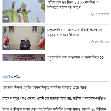
পশ্চিমবঙ্গে দুই দিনে ১,৫০০ মসজিদ ও
ঘোষণা
মন্দিরের মাইক অপসারণ
'ইরানের নিজস্ব প্রযুক্তি আমদানিকৃত সামরিক ব্যবস্থার চেয়ে উন্নত'
১৪ ঘন্টা আগে
খবর
শান্তি প্রচেষ্টায় বাধা দিচ্ছে ইসরায়েল: তুর্কি পররাষ্ট্রমন্ত্রী
পেজেশকিয়ান: জনগণের ঐক্যই শত্রুর সব
ষড়যন্ত্র ব্যর্থ করে দিয়েছে
মার্কিন অস্ত্র সংকটের খবর ফাঁসে ক্ষুব্ধ ট্রাম্প: কঠোর শাস্তির মুখে সাংবাদিকরা
১৮ ঘন্টা আগে
ইরান
গণভোটের রায় বাস্তবায়ন ও জনদাবিতে ১১
দলীয় জোটের লংমার্চ ঘোষণা
১৮ ঘন্টা আগে
খবর
সর্বাধিক পঠিত
'ইরানের নিজস্ব প্রযুক্তি আমদানিকৃত সামরিক ব্যবস্থার চেয়ে উন্নত'
ট্রাম্পের মুখে প্রচণ্ড জোরে একটি চড় মারতে ইচ্ছে হয়: মার্কিন গণমাধ্যম-ব্যক্তিত্ব
ইরান-পাকিস্তান দশম যৌথ অর্থনৈতিক কমিটির বৈঠক সমাপ্ত; টার্গেট ১০ বিলিয়ন