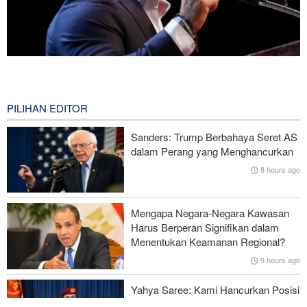
Mengapa Lobi Zionis di Amerika Tidak Lagi Seefektif Dulu?
3 hours ago
PILIHAN EDITOR
Ghalibaf kepada Trump: Diplomasi Sandiwara AS telah Gagal !
Sanders: Trump Berbahaya Seret AS
Survei Reuters: Perang dengan Iran Faktor Penyebab
dalam Perang yang Menghancurkan
Ketidakstabilan Harga BBM di AS
8 hours ago
Serangan Iran Sebabkan Lebih dari 700 Tentara AS Geger Otak
Mengapa Negara-Negara Kawasan
Gagal dalam Perang dengan Iran, Dua Pejabat Senior Mossad
Harus Berperan Signifikan dalam
Dipecat
Menentukan Keamanan Regional?
9 hours ago
Yahya Saree: Kami Hancurkan Posisi
Pasukan Bayaran Saudi dengan