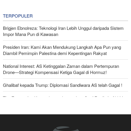
Rudal Balistik dan Drone
9 hours ago
TERPOPULER
Brigjen Ebnolreza: Teknologi Iran Lebih Unggul daripada Sistem
Impor Mana Pun di Kawasan
Presiden Iran: Kami Akan Mendukung Langkah Apa Pun yang
Diambil Pemimpin Palestina demi Kepentingan Rakyat
National Interest: AS Ketinggalan Zaman dalam Pertempuran
Drone—Strategi Kompensasi Ketiga Gagal di Hormuz!
Ghalibaf kepada Trump: Diplomasi Sandiwara AS telah Gagal !
The Economist: Kesepakatan dengan Iran Opsi Realistis Akhiri
Krisis Selat Hormuz
Foreign Policy: Riyadh Terjepit di Antara Iran dan Ansarullah,
Kebijakan Ini Gagal