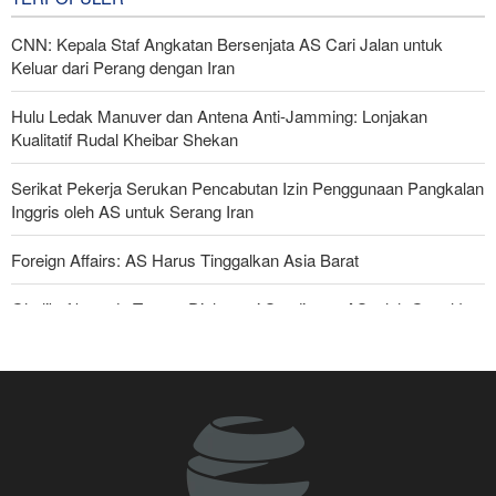
CNN: Kepala Staf Angkatan Bersenjata AS Cari Jalan untuk
Keluar dari Perang dengan Iran
Hulu Ledak Manuver dan Antena Anti-Jamming: Lonjakan
Kualitatif Rudal Kheibar Shekan
Serikat Pekerja Serukan Pencabutan Izin Penggunaan Pangkalan
Inggris oleh AS untuk Serang Iran
Foreign Affairs: AS Harus Tinggalkan Asia Barat
Ghalibaf kepada Trump: Diplomasi Sandiwara AS telah Gagal !
Yahya Saree: Kami Hancurkan Posisi Pasukan Bayaran Saudi
dengan Rudal Balistik dan Drone
Araghchi kepada Negara Tetangga: Kini Saatnya Andalkan Diri
Sendiri dan Jalin Persaudaraan Sejati