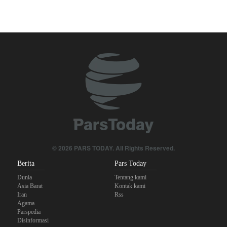
Tiga Tujuan AS di Balik Eskalasi, dan Mengapa Iran Tetap
Bertahan
Irak: Jumlah Peziarah yang Masuk sejak Awal Muharam Capai
4,887 Juta
Brigjen Ebnolreza: Teknologi Iran Lebih Unggul daripada Sistem
Impor Mana Pun di Kawasan
Legislator Iran: AS Akan Segera Diusir dari Kawasan dan Semua
Pangkalan Terorisnya!
Ledakan yang Mengguncang UEA; Di Mana Jebel Ali dan
© 2026 PARS TODAY. All Rights Reserved.
Mengapa Itu Penting?
Berita
Pars Today
Dunia
Tentang kami
Asia Barat
Kontak kami
Iran
Rss
Agama
Parspedia
Disinformasi