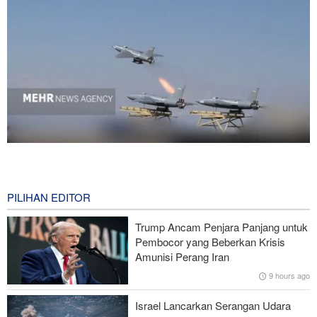
National Interest: AS Ketinggalan Zaman dalam Pertempuran
Drone—Strategi Kompensasi Ketiga Gagal di Hormuz!
6 hours ago
PILIHAN EDITOR
Brigjen Akrami Nia: Artesh dalam Kondisi Siaga Penuh
Trump Ancam Penjara Panjang untuk
Pembocor yang Beberkan Krisis
Foreign Policy: Riyadh Terjepit di Antara Iran dan Ansarullah,
Amunisi Perang Iran
Kebijakan Ini Gagal
9 hours ago
Brigjen Ebnolreza: Teknologi Iran Lebih Unggul daripada Sistem
Israel Lancarkan Serangan Udara
Impor Mana Pun di Kawasan