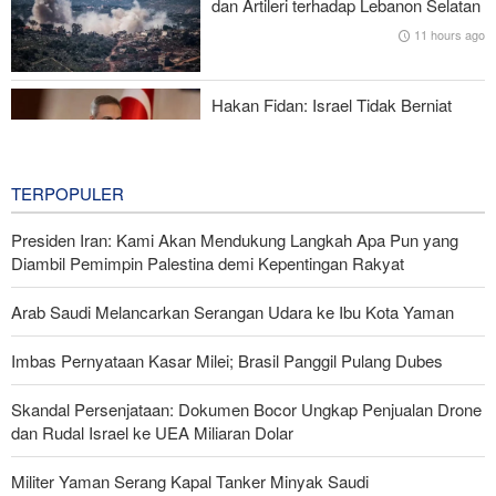
dan Artileri terhadap Lebanon Selatan
11 hours ago
Mengapa AS Nyaris Kehabisan Senjata dalam perang melawan
Iran?
Hakan Fidan: Israel Tidak Berniat
Capai Perdamaian
11 hours ago
TERPOPULER
Presiden Iran: Kami Akan Mendukung Langkah Apa Pun yang
Diambil Pemimpin Palestina demi Kepentingan Rakyat
Arab Saudi Melancarkan Serangan Udara ke Ibu Kota Yaman
Imbas Pernyataan Kasar Milei; Brasil Panggil Pulang Dubes
Skandal Persenjataan: Dokumen Bocor Ungkap Penjualan Drone
dan Rudal Israel ke UEA Miliaran Dolar
Militer Yaman Serang Kapal Tanker Minyak Saudi