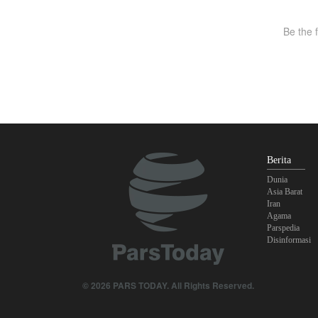
Berita
Dunia
Asia Barat
Iran
Agama
Parspedia
Disinformasi
© 2026 PARS TODAY. All Rights Reserved.