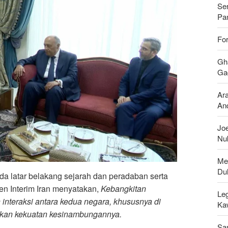
Se
Pan
For
Gh
Gag
Ar
And
Joe
Nu
Men
Du
da latar belakang sejarah dan peradaban serta
en Interim Iran menyatakan,
Kebangkitan
Leg
teraksi antara kedua negara, khususnya di
Ka
ukan kekuatan kesinambungannya.
Sa