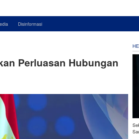
edia
Disinformasi
HE
kan Perluasan Hubungan
Se
Sau