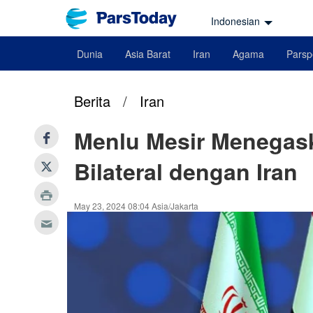
Indonesian
Dunia
Asia Barat
Iran
Agama
Parsp
Berita
/
Iran
Menlu Mesir Menegas
Bilateral dengan Iran
May 23, 2024 08:04 Asia/Jakarta