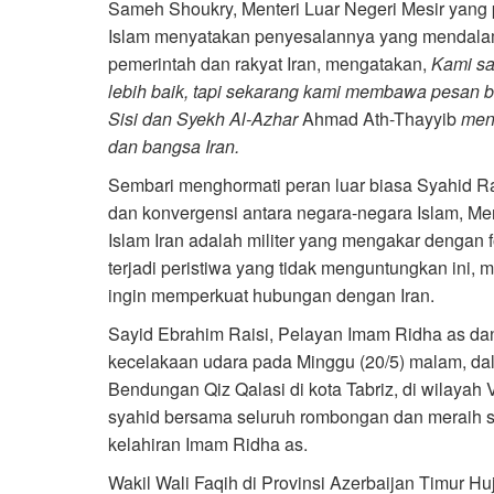
Sameh Shoukry, Menteri Luar Negeri Mesir yang 
Islam menyatakan penyesalannya yang mendalam 
pemerintah dan rakyat Iran, mengatakan,
Kami sa
lebih baik, tapi sekarang kami membawa pesan b
Sisi dan Syekh Al-Azhar
Ahmad Ath-Thayyib
meny
dan bangsa Iran.
Sembari menghormati peran luar biasa Syahid Ra
dan konvergensi antara negara-negara Islam, Me
Islam Iran adalah militer yang mengakar dengan
terjadi peristiwa yang tidak menguntungkan ini, m
ingin memperkuat hubungan dengan Iran.
Sayid Ebrahim Raisi, Pelayan Imam Ridha as dan
kecelakaan udara pada Minggu (20/5) malam, da
Bendungan Qiz Qalasi di kota Tabriz, di wilayah 
syahid bersama seluruh rombongan dan meraih 
kelahiran Imam Ridha as.
Wakil Wali Faqih di Provinsi Azerbaijan Timur Hu