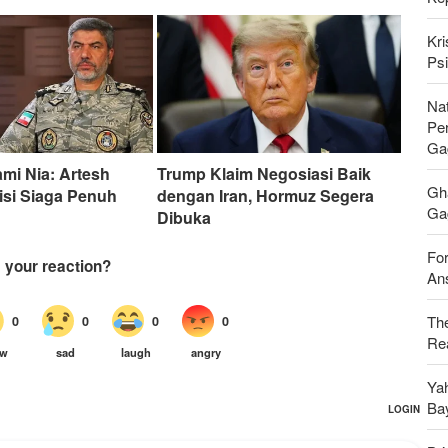
Kri
Psi
Nat
Pe
Ga
ami Nia: Artesh
Trump Klaim Negosiasi Baik
Gh
isi Siaga Penuh
dengan Iran, Hormuz Segera
Gag
Dibuka
For
Ans
Th
Rea
Ya
Ba