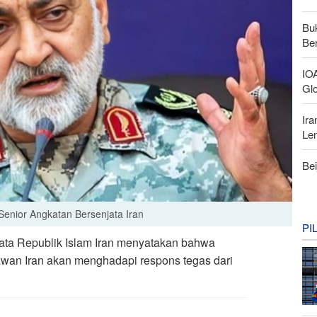
Buk
Be
IO
Gl
Ir
Le
Bei
 Senior Angkatan Bersenjata Iran
PI
jata Republik Islam Iran menyatakan bahwa
wan Iran akan menghadapi respons tegas dari