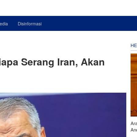
edia
Disinformasi
HE
iapa Serang Iran, Akan
Ar
And