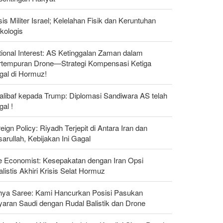
sis Militer Israel; Kelelahan Fisik dan Keruntuhan
kologis
ional Interest: AS Ketinggalan Zaman dalam
rtempuran Drone—Strategi Kompensasi Ketiga
gal di Hormuz!
alibaf kepada Trump: Diplomasi Sandiwara AS telah
al !
eign Policy: Riyadh Terjepit di Antara Iran dan
arullah, Kebijakan Ini Gagal
e Economist: Kesepakatan dengan Iran Opsi
listis Akhiri Krisis Selat Hormuz
hya Saree: Kami Hancurkan Posisi Pasukan
yaran Saudi dengan Rudal Balistik dan Drone