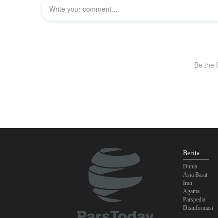
Berita
Dunia
Asia Barat
Iran
Agama
Parspedia
Disinformasi