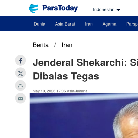
Indonesian
Dunia
Asia Barat
Iran
Agama
Parsp
Berita
/
Iran
Jenderal Shekarchi: S
Dibalas Tegas
May 10, 2026 17:06 Asia/Jakarta