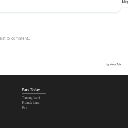
Bri
Sa
ya
Pars Today
Tentang kami
Kontak kami
Rss