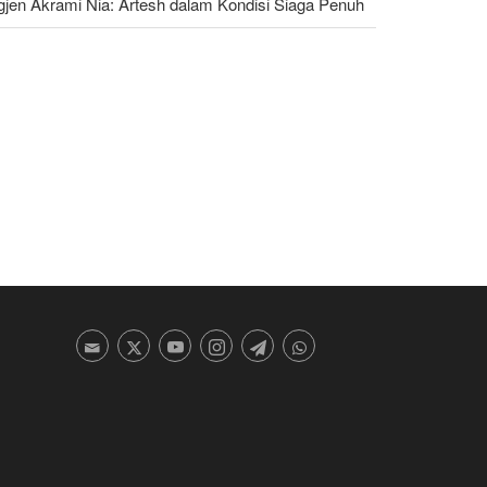
gjen Akrami Nia: Artesh dalam Kondisi Siaga Penuh
nders: Trump Berbahaya Seret AS dalam Perang
ng Menghancurkan