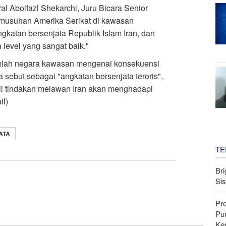
ral Abolfazl Shekarchi, Juru Bicara Senior
rmusuhan Amerika Serikat di kawasan
ngkatan bersenjata Republik Islam Iran, dan
 level yang sangat baik."
umlah negara kawasan mengenai konsekuensi
a sebut sebagai "angkatan bersenjata teroris",
 tindakan melawan Iran akan menghadapi
il)
ATA
TE
Bri
Si
Pr
Pu
Ke