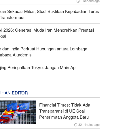
0 second ago
an Sekadar Mitos; Studi Buktikan Kepribadian Terus
rtransformasi
AI 2026: Generasi Muda Iran Menorehkan Prestasi
obal
an dan India Perkuat Hubungan antara Lembaga-
mbaga Akademis
jing Peringatkan Tokyo: Jangan Main Api
LIHAN EDITOR
Financial Times: Tidak Ada
Transparansi di UE Soal
Penerimaan Anggota Baru
32 minutes ago