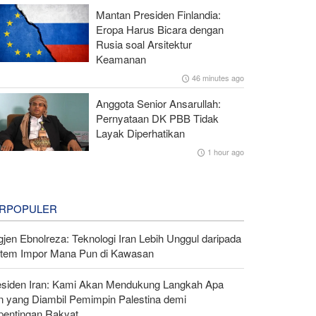
Mantan Presiden Finlandia:
Eropa Harus Bicara dengan
Rusia soal Arsitektur
Keamanan
46 minutes ago
Anggota Senior Ansarullah:
Pernyataan DK PBB Tidak
Layak Diperhatikan
1 hour ago
RPOPULER
gjen Ebnolreza: Teknologi Iran Lebih Unggul daripada
stem Impor Mana Pun di Kawasan
esiden Iran: Kami Akan Mendukung Langkah Apa
n yang Diambil Pemimpin Palestina demi
pentingan Rakyat