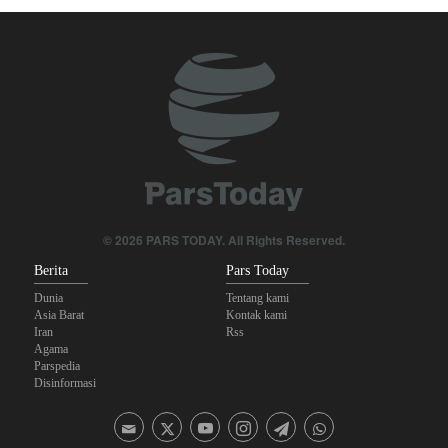
Krisis Selat Hormuz
Foreign Policy: Riyadh Terjepit di Antara Iran dan Ansarullah,
Kebijakan Ini Gagal
Yahya Saree: Kami Hancurkan Posisi Pasukan Bayaran Saudi
dengan Rudal Balistik dan Drone
Brigjen Akrami Nia: Artesh dalam Kondisi Siaga Penuh
Anggota Kongres AS Khawatirkan Dampak Menipisnya Rudal
© 2026 PARS TODAY. All Rights Reserved.
Amerika Hadapi Iran
Berita
Pars Today
Dunia
Tentang kami
Asia Barat
Kontak kami
Iran
Rss
Agama
Parspedia
Disinformasi