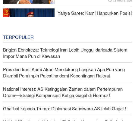
12 hours ago
Yahya Saree: Kami Hancurkan Posisi
Pasukan Bayaran Saudi dengan
Rudal Balistik dan Drone
12 hours ago
TERPOPULER
Brigjen Ebnolreza: Teknologi Iran Lebih Unggul daripada Sistem
Impor Mana Pun di Kawasan
Presiden Iran: Kami Akan Mendukung Langkah Apa Pun yang
Diambil Pemimpin Palestina demi Kepentingan Rakyat
National Interest: AS Ketinggalan Zaman dalam Pertempuran
Drone—Strategi Kompensasi Ketiga Gagal di Hormuz!
Ghalibaf kepada Trump: Diplomasi Sandiwara AS telah Gagal !
Krisis Militer Israel; Kelelahan Fisik dan Keruntuhan Psikologis
The Economist: Kesepakatan dengan Iran Opsi Realistis Akhiri