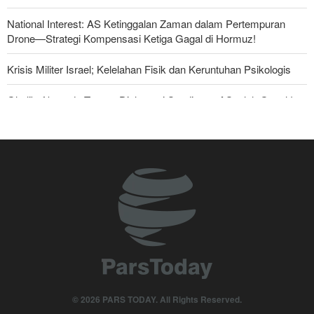
National Interest: AS Ketinggalan Zaman dalam Pertempuran
Drone—Strategi Kompensasi Ketiga Gagal di Hormuz!
Krisis Militer Israel; Kelelahan Fisik dan Keruntuhan Psikologis
Ghalibaf kepada Trump: Diplomasi Sandiwara AS telah Gagal !
The Economist: Kesepakatan dengan Iran Opsi Realistis Akhiri
Krisis Selat Hormuz
Foreign Policy: Riyadh Terjepit di Antara Iran dan Ansarullah,
Kebijakan Ini Gagal
Yahya Saree: Kami Hancurkan Posisi Pasukan Bayaran Saudi
dengan Rudal Balistik dan Drone
Brigjen Akrami Nia: Artesh dalam Kondisi Siaga Penuh
Anggota Kongres AS Khawatirkan Dampak Menipisnya Rudal
© 2026 PARS TODAY. All Rights Reserved.
Amerika Hadapi Iran