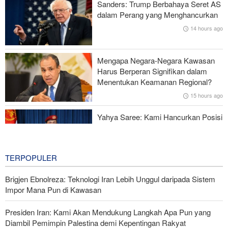
Sanders: Trump Berbahaya Seret AS
Survei Reuters: Perang dengan Iran Faktor Penyebab
dalam Perang yang Menghancurkan
Ketidakstabilan Harga BBM di AS
14 hours ago
Serangan Iran Sebabkan Lebih dari 700 Tentara AS Geger Otak
Mengapa Negara-Negara Kawasan
Gagal dalam Perang dengan Iran, Dua Pejabat Senior Mossad
Harus Berperan Signifikan dalam
Dipecat
Menentukan Keamanan Regional?
15 hours ago
Yahya Saree: Kami Hancurkan Posisi
Pasukan Bayaran Saudi dengan
Rudal Balistik dan Drone
16 hours ago
TERPOPULER
Brigjen Ebnolreza: Teknologi Iran Lebih Unggul daripada Sistem
Impor Mana Pun di Kawasan
Presiden Iran: Kami Akan Mendukung Langkah Apa Pun yang
Diambil Pemimpin Palestina demi Kepentingan Rakyat