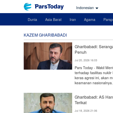
Indonesian
Dunia
Asia Barat
Iran
Agama
Parsp
KAZEM GHARIBABADI
Gharibabadi: Serang
Penuh
Jul 20, 2026 16:03
Pars Today - Wakil Men
terhadap fasilitas nukl
keras agresi ini, akan
keamanan nasionalnya.
Gharibabadi: AS Han
Terikat
Jul 18, 2026 21:06