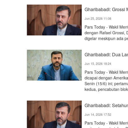
Gharibabadi: Grossi 
Jun 25, 2026 11:08
Pars Today - Wakil Men
dengan Rafael Grossi, 
digelar meskipun ada pe
Gharibabadi: Dua La
Jun 15, 2026 18:24
Pars Today - Wakil Men
dicapai dengan Amerika 
Senin (15/6) ini; perta
kedua, pencabutan blok
Gharibabadi: Setahu
Jun 14, 2026 17:52
Pars Today - Wakil Men