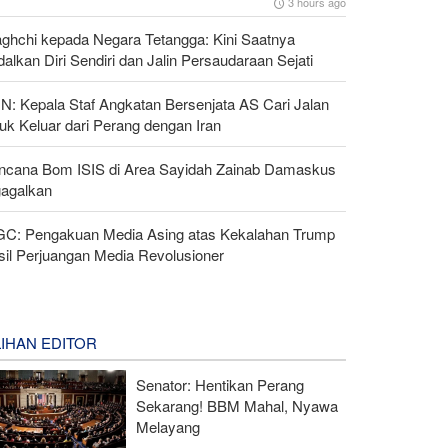
3 hours ago
aghchi kepada Negara Tetangga: Kini Saatnya
alkan Diri Sendiri dan Jalin Persaudaraan Sejati
N: Kepala Staf Angkatan Bersenjata AS Cari Jalan
uk Keluar dari Perang dengan Iran
ncana Bom ISIS di Area Sayidah Zainab Damaskus
gagalkan
GC: Pengakuan Media Asing atas Kekalahan Trump
sil Perjuangan Media Revolusioner
LIHAN EDITOR
Senator: Hentikan Perang
Sekarang! BBM Mahal, Nyawa
Melayang