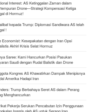
ional Interest: AS Ketinggalan Zaman dalam
rtempuran Drone—Strategi Kompensasi Ketiga
gal di Hormuz!
alibaf kepada Trump: Diplomasi Sandiwara AS telah
al !
e Economist: Kesepakatan dengan Iran Opsi
listis Akhiri Krisis Selat Hormuz
hya Saree: Kami Hancurkan Posisi Pasukan
yaran Saudi dengan Rudal Balistik dan Drone
ggota Kongres AS Khawatirkan Dampak Menipisnya
dal Amerika Hadapi Iran
nders: Trump Berbahaya Seret AS dalam Perang
ng Menghancurkan
rikat Pekerja Serukan Pencabutan Izin Penggunaan
gkalan Inggris oleh AS untuk Serang Iran