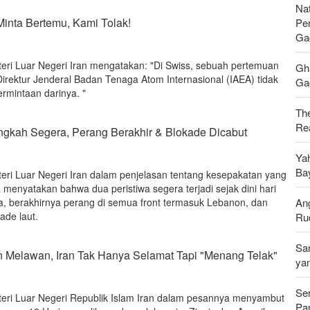
Nat
Minta Bertemu, Kami Tolak!
Pe
Ga
teri Luar Negeri Iran mengatakan: "Di Swiss, sebuah pertemuan
Gh
Direktur Jenderal Badan Tenaga Atom Internasional (IAEA) tidak
Gag
rmintaan darinya. "
Th
Rea
ngkah Segera, Perang Berakhir & Blokade Dicabut
Ya
Ba
teri Luar Negeri Iran dalam penjelasan tentang kesepakatan yang
menyatakan bahwa dua peristiwa segera terjadi sejak dini hari
ma, berakhirnya perang di semua front termasuk Lebanon, dan
An
ade laut.
Ru
Sa
n Melawan, Iran Tak Hanya Selamat Tapi "Menang Telak"
ya
Se
teri Luar Negeri Republik Islam Iran dalam pesannya menyambut
Pan