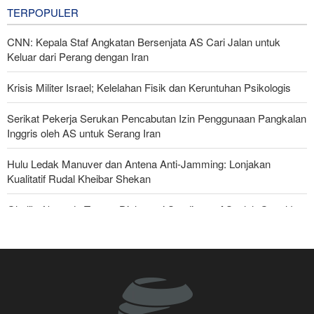
TERPOPULER
CNN: Kepala Staf Angkatan Bersenjata AS Cari Jalan untuk
Keluar dari Perang dengan Iran
Krisis Militer Israel; Kelelahan Fisik dan Keruntuhan Psikologis
Serikat Pekerja Serukan Pencabutan Izin Penggunaan Pangkalan
Inggris oleh AS untuk Serang Iran
Hulu Ledak Manuver dan Antena Anti-Jamming: Lonjakan
Kualitatif Rudal Kheibar Shekan
Ghalibaf kepada Trump: Diplomasi Sandiwara AS telah Gagal !
Foreign Affairs: AS Harus Tinggalkan Asia Barat
The Economist: Kesepakatan dengan Iran Opsi Realistis Akhiri
Krisis Selat Hormuz