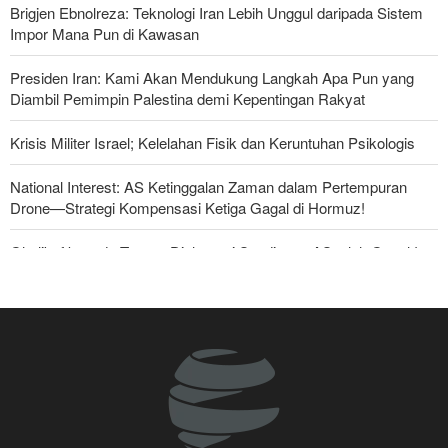
Brigjen Ebnolreza: Teknologi Iran Lebih Unggul daripada Sistem
Impor Mana Pun di Kawasan
Presiden Iran: Kami Akan Mendukung Langkah Apa Pun yang
Diambil Pemimpin Palestina demi Kepentingan Rakyat
Krisis Militer Israel; Kelelahan Fisik dan Keruntuhan Psikologis
National Interest: AS Ketinggalan Zaman dalam Pertempuran
Drone—Strategi Kompensasi Ketiga Gagal di Hormuz!
Ghalibaf kepada Trump: Diplomasi Sandiwara AS telah Gagal !
Foreign Policy: Riyadh Terjepit di Antara Iran dan Ansarullah,
Kebijakan Ini Gagal
The Economist: Kesepakatan dengan Iran Opsi Realistis Akhiri
Krisis Selat Hormuz
Yahya Saree: Kami Hancurkan Posisi Pasukan Bayaran Saudi
dengan Rudal Balistik dan Drone