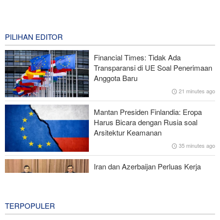
Araghchi kepada Negara Tetangga: Kini Saatnya Andalkan Diri
Sendiri dan Jalin Persaudaraan Sejati
0 second ago
PILIHAN EDITOR
IOAI 2026: Generasi Muda Iran Menorehkan Prestasi Global
Financial Times: Tidak Ada
Transparansi di UE Soal Penerimaan
Iran dan India Perkuat Hubungan antara Lembaga-Lembaga
Anggota Baru
Akademis
21 minutes ago
Beijing Peringatkan Tokyo: Jangan Main Api
Mantan Presiden Finlandia: Eropa
Harus Bicara dengan Rusia soal
Anggota Senior Ansarullah: Pernyataan DK PBB Tidak Layak
Arsitektur Keamanan
Diperhatikan
35 minutes ago
Iran dan Azerbaijan Perluas Kerja
Sama Olahraga dan Kepemudaan
1 hour ago
TERPOPULER