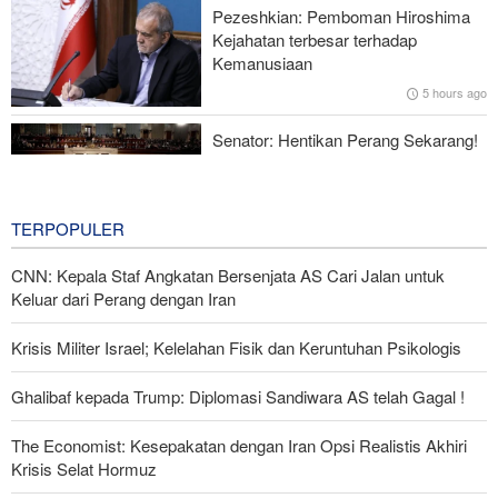
Pezeshkian: Pemboman Hiroshima
Norouzi: Jurnalis Berdiri di Titik Pertemuan antara Realitas dan
Kejahatan terbesar terhadap
Opini Publik
Kemanusiaan
5 hours ago
Menhan Pakistan: Persatuan Negara-negara Islam dalam
Melawan Zionis Urgen
Senator: Hentikan Perang Sekarang!
BBM Mahal, Nyawa Melayang
7 hours ago
TERPOPULER
CNN: Kepala Staf Angkatan Bersenjata AS Cari Jalan untuk
Keluar dari Perang dengan Iran
Krisis Militer Israel; Kelelahan Fisik dan Keruntuhan Psikologis
Ghalibaf kepada Trump: Diplomasi Sandiwara AS telah Gagal !
The Economist: Kesepakatan dengan Iran Opsi Realistis Akhiri
Krisis Selat Hormuz