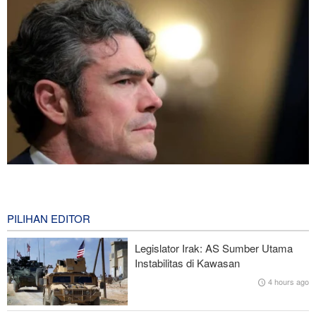
Joe Kent: Komunitas Intelijen AS Tahu Iran Tidak Buat Nuklir, Tapi
Suara Mereka Dibungkam
2 hours ago
PILIHAN EDITOR
Hulu Ledak Manuver dan Antena Anti-Jamming: Lonjakan
Legislator Irak: AS Sumber Utama
Kualitatif Rudal Kheibar Shekan
Instabilitas di Kawasan
4 hours ago
Zolghadr: Selat Hormuz Hanya Akan Dibuka Jika AS Perbaiki
Perilaku—Ini 6 Syaratnya!