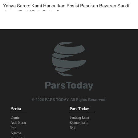
Yahya Saree: Kami Hancurkan Posisi Pasukan Bayaran Saudi
dengan Rudal Balistik dan Drone
Serikat Pekerja Serukan Pencabutan Izin Penggunaan Pangkalan
Inggris oleh AS untuk Serang Iran
Foreign Affairs: AS Harus Tinggalkan Asia Barat
Mengapa Lobi Zionis di Amerika Tidak Lagi Seefektif Dulu?
Anggota Kongres AS Khawatirkan Dampak Menipisnya Rudal
Amerika Hadapi Iran
Sanders: Trump Berbahaya Seret AS dalam Perang yang
Menghancurkan
© 2026 PARS TODAY. All Rights Reserved.
Berita
Pars Today
Dunia
Tentang kami
Asia Barat
Kontak kami
Iran
Rss
Agama