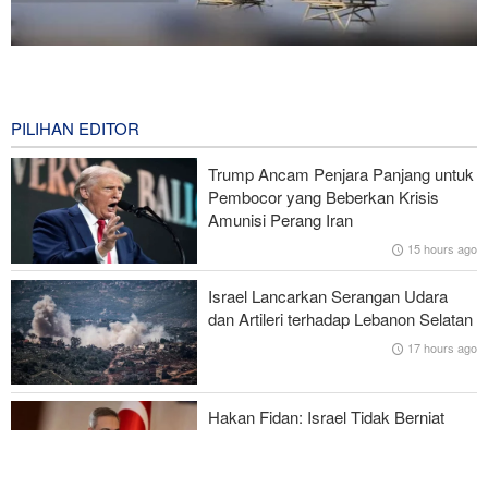
National Interest: AS Ketinggalan Zaman dalam Pertempuran
Drone—Strategi Kompensasi Ketiga Gagal di Hormuz!
11 hours ago
PILIHAN EDITOR
Brigjen Akrami Nia: Artesh dalam Kondisi Siaga Penuh
Trump Ancam Penjara Panjang untuk
Pembocor yang Beberkan Krisis
Foreign Policy: Riyadh Terjepit di Antara Iran dan Ansarullah,
Amunisi Perang Iran
Kebijakan Ini Gagal
15 hours ago
Brigjen Ebnolreza: Teknologi Iran Lebih Unggul daripada Sistem
Israel Lancarkan Serangan Udara
Impor Mana Pun di Kawasan
dan Artileri terhadap Lebanon Selatan
17 hours ago
Mengapa AS Nyaris Kehabisan Senjata dalam perang melawan
Iran?
Hakan Fidan: Israel Tidak Berniat
Capai Perdamaian
17 hours ago