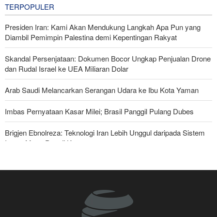
TERPOPULER
Presiden Iran: Kami Akan Mendukung Langkah Apa Pun yang
Diambil Pemimpin Palestina demi Kepentingan Rakyat
Skandal Persenjataan: Dokumen Bocor Ungkap Penjualan Drone
dan Rudal Israel ke UEA Miliaran Dolar
Arab Saudi Melancarkan Serangan Udara ke Ibu Kota Yaman
Imbas Pernyataan Kasar Milei; Brasil Panggil Pulang Dubes
Brigjen Ebnolreza: Teknologi Iran Lebih Unggul daripada Sistem
Impor Mana Pun di Kawasan
Militer Yaman Serang Kapal Tanker Minyak Saudi
Tiga Tujuan AS di Balik Eskalasi, dan Mengapa Iran Tetap
Bertahan
Irak: Jumlah Peziarah yang Masuk sejak Awal Muharam Capai