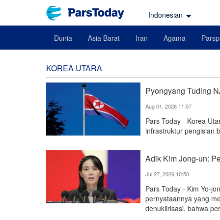
Indonesian
Dunia
Asia Barat
Iran
Agama
Parsp
KOREA UTARA
Pyongyang Tuding NA
Aug 01, 2026 11:07
Pars Today - Korea Ut
infrastruktur pengisian 
Adik Kim Jong-un: Pe
Jul 27, 2026 10:50
Pars Today - Kim Yo-j
pernyataannya yang me
denuklirisasi, bahwa pe