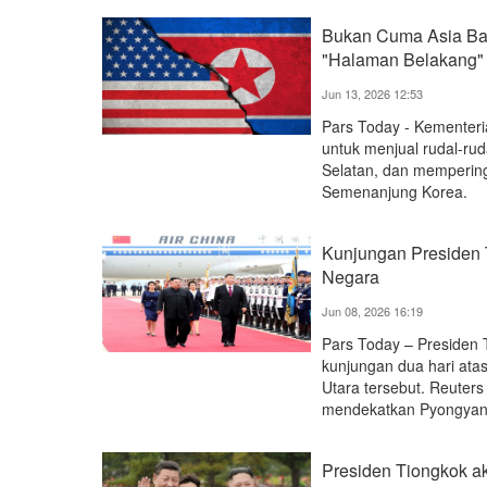
Bukan Cuma Asia Bara
"Halaman Belakang"
Jun 13, 2026 12:53
Pars Today - Kementeri
untuk menjual rudal-rud
Selatan, dan memperin
Semenanjung Korea.
Kunjungan Presiden 
Negara
Jun 08, 2026 16:19
Pars Today – Presiden T
kunjungan dua hari at
Utara tersebut. Reuter
mendekatkan Pyongyang
Presiden Tiongkok a