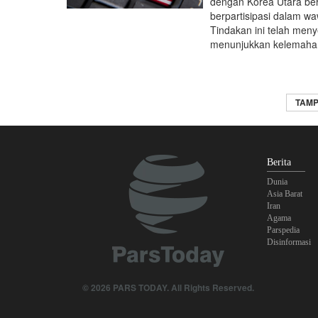
dengan Korea Utara be
berpartisipasi dalam wa
Tindakan ini telah meny
menunjukkan kelemahan s
TAMP
Berita
Dunia
Asia Barat
Iran
Agama
Parspedia
Disinformasi
© 2026 PARS TODAY. All Rights Reserved.