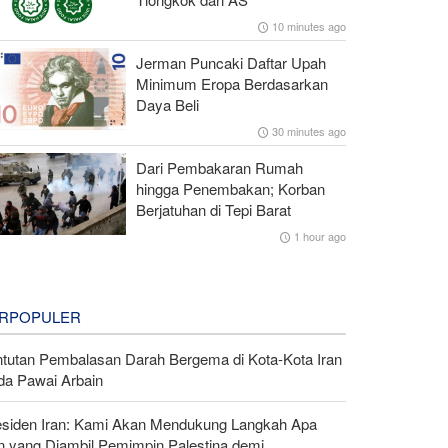
10 minutes ago
Jerman Puncaki Daftar Upah
Minimum Eropa Berdasarkan
Daya Beli
30 minutes ago
Dari Pembakaran Rumah
hingga Penembakan; Korban
Berjatuhan di Tepi Barat
1 hour ago
RPOPULER
ntutan Pembalasan Darah Bergema di Kota-Kota Iran
da Pawai Arbain
esiden Iran: Kami Akan Mendukung Langkah Apa
n yang Diambil Pemimpin Palestina demi