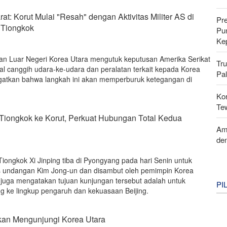
t: Korut Mulai "Resah" dengan Aktivitas Militer AS di
Pr
 Tiongkok
Pu
Ke
an Luar Negeri Korea Utara mengutuk keputusan Amerika Serikat
Tr
al canggih udara-ke-udara dan peralatan terkait kepada Korea
Pal
gatkan bahwa langkah ini akan memperburuk ketegangan di
Kor
Te
Tiongkok ke Korut, Perkuat Hubungan Total Kedua
Am
de
iongkok Xi Jinping tiba di Pyongyang pada hari Senin untuk
as undangan Kim Jong-un dan disambut oleh pemimpin Korea
s juga mengatakan tujuan kunjungan tersebut adalah untuk
PI
 ke lingkup pengaruh dan kekuasaan Beijing.
kan Mengunjungi Korea Utara