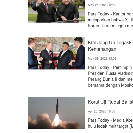
May 21, 2026 12:06
Pars Today - Kantor be
melaporkan bahwa Xi Ji
Korea Utara minggu de
Kim Jong Un Tegaska
Kemenangan
May 09, 2026 13:09
Pars Today - Pemimpin 
Presiden Rusia Vladimi
Perang Dunia II dan m
bersama dengan Mosk
Korut Uji Rudal Balis
Apr 20, 2026 10:50
Pars Today - Media Kor
hulu ledak multitarget 