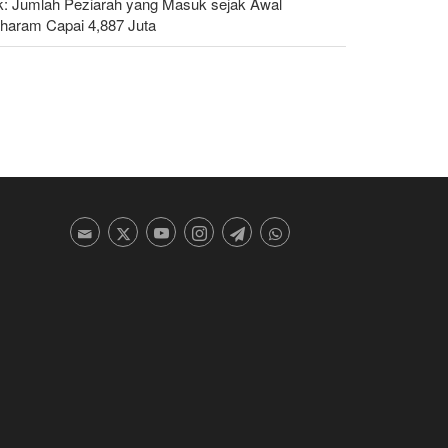
ak: Jumlah Peziarah yang Masuk sejak Awal
haram Capai 4,887 Juta
islator Iran: AS Akan Segera Diusir dari Kawasan
n Semua Pangkalan Terorisnya!