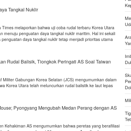
Ke
aya Tangkal Nuklir
Me
Uda
a Times melaporkan bahwa uji coba rudal terbaru Korea Utara
menuju penguatan daya tangkal nuklir maritim. Hal ini sekali
Ar
penguatan daya tangkal nuklir tetap menjadi prioritas utama
Ya
Imb
an Rudal Balisik, Tiongkok Peringati AS Soal Taiwan
Du
Sk
taf Militer Gabungan Korea Selatan (JCS) mengumumkan dalam
Pen
 Korea Utara telah meluncurkan rudal balistik ke laut lepas
Do
Mi
 Mouse; Pyongyang Mengubah Medan Perang dengan AS
Tig
Te
en Kehakiman AS mengumumkan bahwa peretas yang berafiliasi