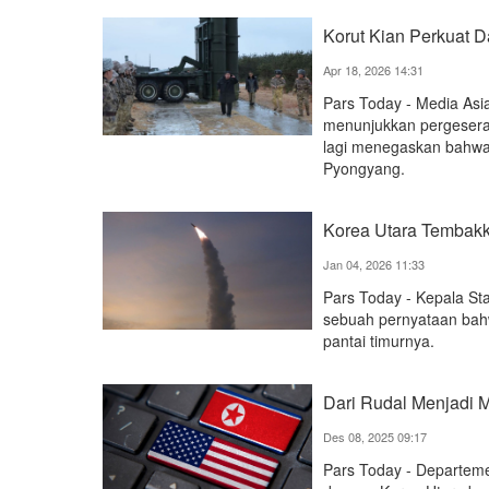
Korut Kian Perkuat D
Apr 18, 2026 14:31
Pars Today - Media Asi
menunjukkan pergeseran 
lagi menegaskan bahwa 
Pyongyang.
Korea Utara Tembakk
Jan 04, 2026 11:33
Pars Today - Kepala S
sebuah pernyataan bahwa
pantai timurnya.
Dari Rudal Menjadi
Des 08, 2025 09:17
Pars Today - Departem