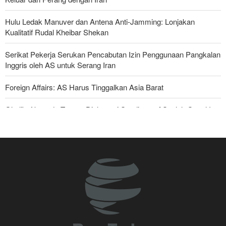
Hulu Ledak Manuver dan Antena Anti-Jamming: Lonjakan
Kualitatif Rudal Kheibar Shekan
Serikat Pekerja Serukan Pencabutan Izin Penggunaan Pangkalan
Inggris oleh AS untuk Serang Iran
Foreign Affairs: AS Harus Tinggalkan Asia Barat
Ghalibaf kepada Trump: Diplomasi Sandiwara AS telah Gagal !
Yahya Saree: Kami Hancurkan Posisi Pasukan Bayaran Saudi
dengan Rudal Balistik dan Drone
Araghchi kepada Negara Tetangga: Kini Saatnya Andalkan Diri
Sendiri dan Jalin Persaudaraan Sejati
Joe Kent: Komunitas Intelijen AS Tahu Iran Tidak Buat Nuklir, Tapi
Suara Mereka Dibungkam