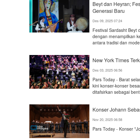
Beyt dan Heyran; Fe
Generasi Baru
Des 09, 2025 07:24
Festival Sardasht Beyt
dengan menampilkan k
antara tradisi dan mode
New York Times Terke
Des 03, 2025 06:56
Pars Today - Barat sel
kini konser-konser besa
ditafsirkan sebagai bentu
Konser Johann Sebast
Nov 20, 2025 06:58
Pars Today - Konser "Jo