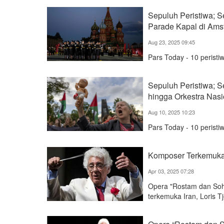
Sepuluh Peristiwa; Se
Parade Kapal di Am
Aug 23, 2025 09:45
Pars Today - 10 peristi
Sepuluh Peristiwa; 
hingga Orkestra Nasi
Aug 10, 2025 10:23
Pars Today - 10 peristi
Komposer Terkemuka 
Apr 03, 2025 07:28
Opera "Rostam dan Sohr
terkemuka Iran, Loris T