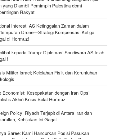
n yang Diambil Pemimpin Palestina demi
pentingan Rakyat
ional Interest: AS Ketinggalan Zaman dalam
rtempuran Drone—Strategi Kompensasi Ketiga
gal di Hormuz!
alibaf kepada Trump: Diplomasi Sandiwara AS telah
al !
sis Militer Israel; Kelelahan Fisik dan Keruntuhan
kologis
e Economist: Kesepakatan dengan Iran Opsi
listis Akhiri Krisis Selat Hormuz
eign Policy: Riyadh Terjepit di Antara Iran dan
arullah, Kebijakan Ini Gagal
hya Saree: Kami Hancurkan Posisi Pasukan