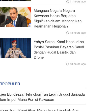
11 hours ago
Mengapa Negara-Negara
Kawasan Harus Berperan
Signifikan dalam Menentukan
Keamanan Regional?
13 hours ago
Yahya Saree: Kami Hancurkan
Posisi Pasukan Bayaran Saudi
dengan Rudal Balistik dan
Drone
13 hours ago
RPOPULER
gjen Ebnolreza: Teknologi Iran Lebih Unggul daripada
stem Impor Mana Pun di Kawasan
esiden Iran: Kami Akan Mendukung Langkah Apa