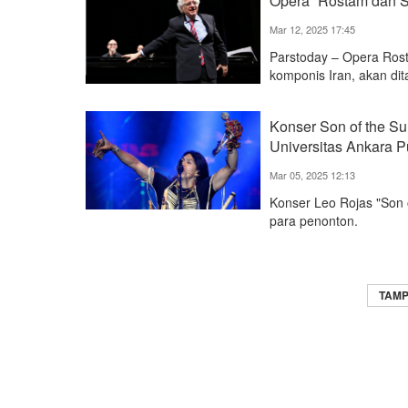
Opera “Rostam dan S
Mar 12, 2025 17:45
Parstoday – Opera Rost
komponis Iran, akan dit
Konser Son of the Su
Universitas Ankara Pu
Mar 05, 2025 12:13
Konser Leo Rojas "Son o
para penonton.
TAMP