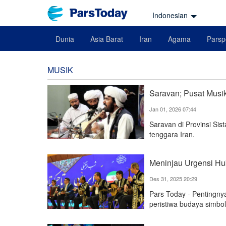
Indonesian
Dunia
Asia Barat
Iran
Agama
Parsp
MUSIK
Saravan; Pusat Musik 
Jan 01, 2026 07:44
Saravan di Provinsi Sis
tenggara Iran.
Meninjau Urgensi Hub
Des 31, 2025 20:29
Pars Today - Pentingny
peristiwa budaya simbol