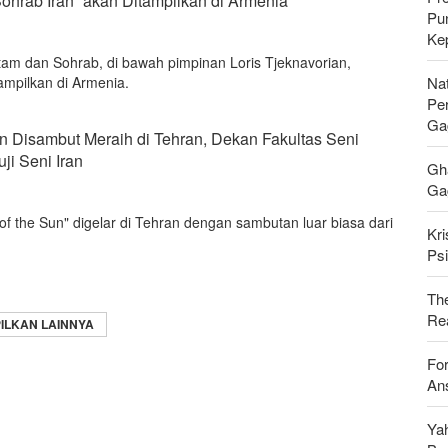
ohrab Iran” akan Ditampilkan di Armenia
Pu
Ke
am dan Sohrab, di bawah pimpinan Loris Tjeknavorian,
Nat
ampilkan di Armenia.
Pe
Ga
n Disambut Meraih di Tehran, Dekan Fakultas Seni
ji Seni Iran
Gh
Gag
f the Sun" digelar di Tehran dengan sambutan luar biasa dari
Kri
Psi
Th
Rea
ILKAN LAINNYA
For
Ans
Ya