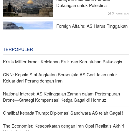
Digagalkan
Dukungan untuk Palestina
3 hours ago
IRGC: Pengakuan Media Asing atas Kekalahan Trump Hasil
Perjuangan Media Revolusioner
Foreign Affairs: AS Harus Tinggalkan
Asia Barat
3 hours ago
TERPOPULER
Krisis Militer Israel; Kelelahan Fisik dan Keruntuhan Psikologis
CNN: Kepala Staf Angkatan Bersenjata AS Cari Jalan untuk
Keluar dari Perang dengan Iran
National Interest: AS Ketinggalan Zaman dalam Pertempuran
Drone—Strategi Kompensasi Ketiga Gagal di Hormuz!
Ghalibaf kepada Trump: Diplomasi Sandiwara AS telah Gagal !
The Economist: Kesepakatan dengan Iran Opsi Realistis Akhiri
Krisis Selat Hormuz