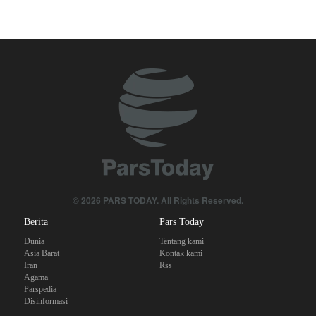
Yahya Saree: Kami Hancurkan Posisi Pasukan Bayaran Saudi
dengan Rudal Balistik dan Drone
Serikat Pekerja Serukan Pencabutan Izin Penggunaan Pangkalan
Inggris oleh AS untuk Serang Iran
Mengapa Lobi Zionis di Amerika Tidak Lagi Seefektif Dulu?
Anggota Kongres AS Khawatirkan Dampak Menipisnya Rudal
Amerika Hadapi Iran
Sanders: Trump Berbahaya Seret AS dalam Perang yang
© 2026 PARS TODAY. All Rights Reserved.
Menghancurkan
Berita
Pars Today
Dunia
Tentang kami
Asia Barat
Kontak kami
Iran
Rss
Agama
Parspedia
Disinformasi