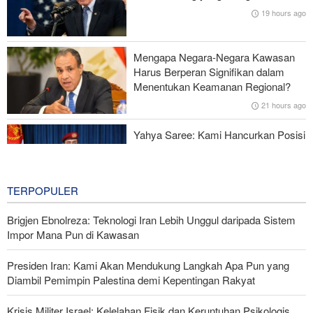
Ketidakstabilan Harga BBM di AS
19 hours ago
Serangan Iran Sebabkan Lebih dari 700 Tentara AS Geger Otak
Mengapa Negara-Negara Kawasan
Gagal dalam Perang dengan Iran, Dua Pejabat Senior Mossad
Harus Berperan Signifikan dalam
Dipecat
Menentukan Keamanan Regional?
21 hours ago
Yahya Saree: Kami Hancurkan Posisi
Pasukan Bayaran Saudi dengan
Rudal Balistik dan Drone
21 hours ago
TERPOPULER
Brigjen Ebnolreza: Teknologi Iran Lebih Unggul daripada Sistem
Impor Mana Pun di Kawasan
Presiden Iran: Kami Akan Mendukung Langkah Apa Pun yang
Diambil Pemimpin Palestina demi Kepentingan Rakyat
Krisis Militer Israel; Kelelahan Fisik dan Keruntuhan Psikologis