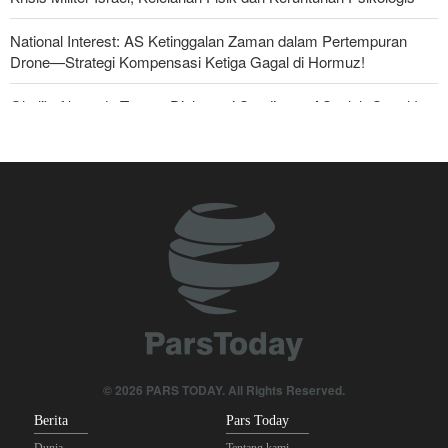
National Interest: AS Ketinggalan Zaman dalam Pertempuran
Drone—Strategi Kompensasi Ketiga Gagal di Hormuz!
Ghalibaf kepada Trump: Diplomasi Sandiwara AS telah Gagal !
Foreign Policy: Riyadh Terjepit di Antara Iran dan Ansarullah,
Kebijakan Ini Gagal
The Economist: Kesepakatan dengan Iran Opsi Realistis Akhiri
Krisis Selat Hormuz
Yahya Saree: Kami Hancurkan Posisi Pasukan Bayaran Saudi
dengan Rudal Balistik dan Drone
Brigjen Akrami Nia: Artesh dalam Kondisi Siaga Penuh
Anggota Kongres AS Khawatirkan Dampak Menipisnya Rudal
© 2026 PARS TODAY. All Rights Reserved.
Amerika Hadapi Iran
Berita
Pars Today
Dunia
Tentang kami