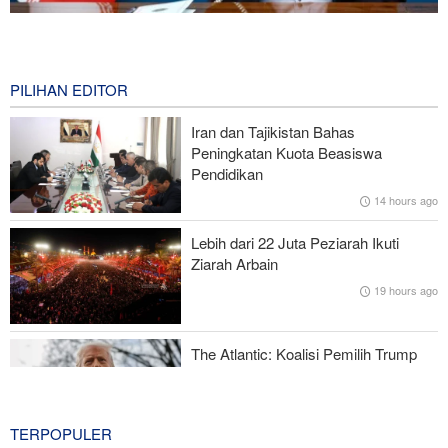
Presiden Iran: Kami Akan Mendukung Langkah Apa Pun yang
Diambil Pemimpin Palestina demi Kepentingan Rakyat
0 second ago
PILIHAN EDITOR
Amerika Serikat Cabut Sebagian Sanksi yang Berkaitan dengan
Iran dan Tajikistan Bahas
Iran
Peningkatan Kuota Beasiswa
Pendidikan
Yaman kepada Arab Saudi: Kami akan Balas!
14 hours ago
Skandal Persenjataan: Dokumen Bocor Ungkap Penjualan Drone
Lebih dari 22 Juta Peziarah Ikuti
dan Rudal Israel ke UEA Miliaran Dolar
Ziarah Arbain
19 hours ago
Legislator Iran: AS Akan Segera Diusir dari Kawasan dan Semua
Pangkalan Terorisnya!
The Atlantic: Koalisi Pemilih Trump
Mulai Runtuh
20 hours ago
TERPOPULER