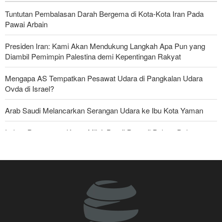
Tuntutan Pembalasan Darah Bergema di Kota-Kota Iran Pada
Pawai Arbain
Presiden Iran: Kami Akan Mendukung Langkah Apa Pun yang
Diambil Pemimpin Palestina demi Kepentingan Rakyat
Mengapa AS Tempatkan Pesawat Udara di Pangkalan Udara
Ovda di Israel?
Arab Saudi Melancarkan Serangan Udara ke Ibu Kota Yaman
Imbas Pernyataan Kasar Milei; Brasil Panggil Pulang Dubes
Mayjen Mohsen Rezaei: Kami Telah Melancarkan Pukulan Berat
terhadap Amerika Serikat
Militer Yaman Serang Kapal Tanker Minyak Saudi
Skandal Persenjataan: Dokumen Bocor Ungkap Penjualan Drone
dan Rudal Israel ke UEA Miliaran Dolar