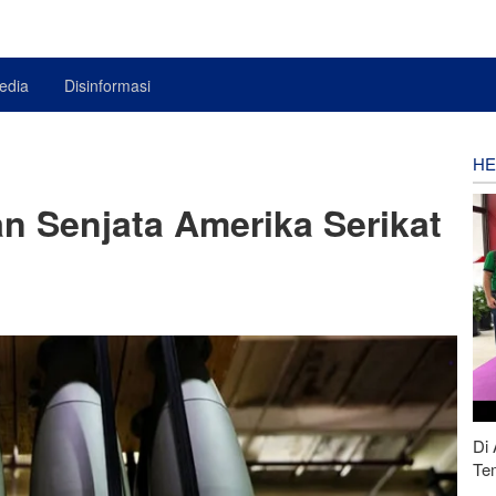
edia
Disinformasi
HE
an Senjata Amerika Serikat
Di 
Te