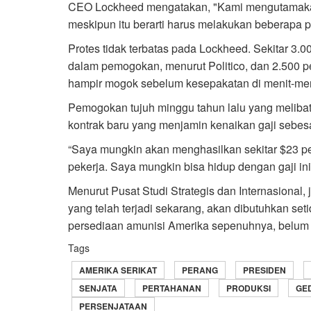
CEO Lockheed mengatakan, "Kami mengutamaka
meskipun itu berarti harus melakukan beberapa 
Protes tidak terbatas pada Lockheed. Sekitar 3.
dalam pemogokan, menurut Politico, dan 2.500 
hampir mogok sebelum kesepakatan di menit-menit
Pemogokan tujuh minggu tahun lalu yang melibat
kontrak baru yang menjamin kenaikan gaji sebes
“Saya mungkin akan menghasilkan sekitar $23 per
pekerja. Saya mungkin bisa hidup dengan gaji ini...
Menurut Pusat Studi Strategis dan Internasional, 
yang telah terjadi sekarang, akan dibutuhkan s
persediaan amunisi Amerika sepenuhnya, belum t
Tags
AMERIKA SERIKAT
PERANG
PRESIDEN
SENJATA
PERTAHANAN
PRODUKSI
GE
PERSENJATAAN