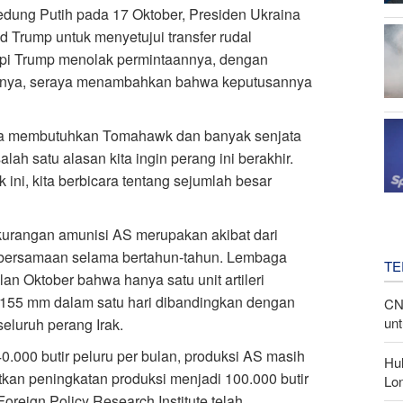
edung Putih pada 17 Oktober, Presiden Ukraina
Trump untuk menyetujui transfer rudal
pi Trump menolak permintaannya, dengan
anya, seraya menambahkan bahwa keputusannya
Kita membutuhkan Tomahawk dan banyak senjata
alah satu alasan kita ingin perang ini berakhir.
ni, kita berbicara tentang sejumlah besar
kekurangan amunisi AS merupakan akibat dari
 bersamaan selama bertahun-tahun. Lembaga
TE
an Oktober bahwa hanya satu unit artileri
 155 mm dalam satu hari dibandingkan dengan
CN
unt
eluruh perang Irak.
40.000 butir peluru per bulan, produksi AS masih
Hu
etkan peningkatan produksi menjadi 100.000 butir
Lon
oreign Policy Research Institute telah