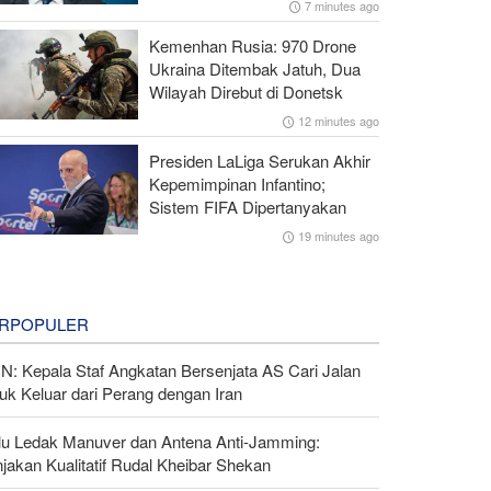
7 minutes ago
Kemenhan Rusia: 970 Drone
Ukraina Ditembak Jatuh, Dua
Wilayah Direbut di Donetsk
12 minutes ago
Presiden LaLiga Serukan Akhir
Kepemimpinan Infantino;
Sistem FIFA Dipertanyakan
19 minutes ago
RPOPULER
N: Kepala Staf Angkatan Bersenjata AS Cari Jalan
uk Keluar dari Perang dengan Iran
lu Ledak Manuver dan Antena Anti-Jamming:
jakan Kualitatif Rudal Kheibar Shekan