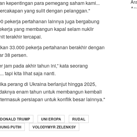
Ar
n kepentingan para pemegang saham kami...
And
percakapan yang sulit dengan pelanggan."
000 pekerja pertahanan lainnya juga bergabung
pekerja yang membangun kapal selam nuklir
 terakhir tercapai.
kan 33.000 pekerja pertahanan berakhir dengan
ar 38 persen.
 jam pada akhir tahun ini,” kata seorang
 tapi kita lihat saja nanti.
jika perang di Ukraina berlanjut hingga 2025,
etidaknya enam tahun untuk membangun kembali
ermasuk persiapan untuk konflik besar lainnya."
DONALD TRUMP
UNI EROPA
RUDAL
DUNG PUTIH
VOLODYMYR ZELENKSY