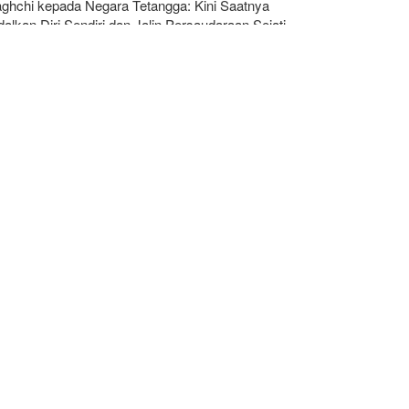
aghchi kepada Negara Tetangga: Kini Saatnya
alkan Diri Sendiri dan Jalin Persaudaraan Sejati