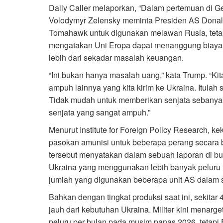
Daily Caller melaporkan, “Dalam pertemuan di G
Volodymyr Zelensky meminta Presiden AS Donald 
Tomahawk untuk digunakan melawan Rusia, teta
mengatakan Uni Eropa dapat menanggung biay
lebih dari sekadar masalah keuangan.
“Ini bukan hanya masalah uang,” kata Trump. “
ampuh lainnya yang kita kirim ke Ukraina. Itulah s
Tidak mudah untuk memberikan senjata sebanyak i
senjata yang sangat ampuh.”
Menurut Institute for Foreign Policy Research, 
pasokan amunisi untuk beberapa perang secara
tersebut menyatakan dalam sebuah laporan di bul
Ukraina yang menggunakan lebih banyak peluru
jumlah yang digunakan beberapa unit AS dalam s
Bahkan dengan tingkat produksi saat ini, sekitar 
jauh dari kebutuhan Ukraina. Militer kini menarg
peluru per bulan pada musim panas 2026, tetapi F