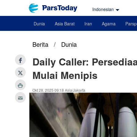
Indonesian
Dunia
Asia Barat
Iran
Agama
Parsp
Berita
/
Dunia
Daily Caller: Persedia
Mulai Menipis
Okt 28, 2025 09:18 Asia/Jakarta