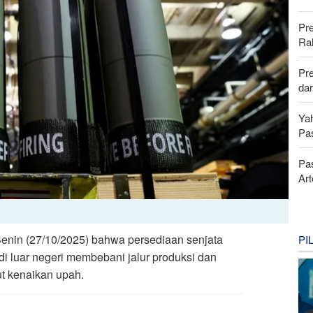
Pr
Ra
Pre
da
Ya
Pa
Pa
Ar
Senin (27/10/2025) bahwa persediaan senjata
PI
i luar negeri membebani jalur produksi dan
t kenaikan upah.