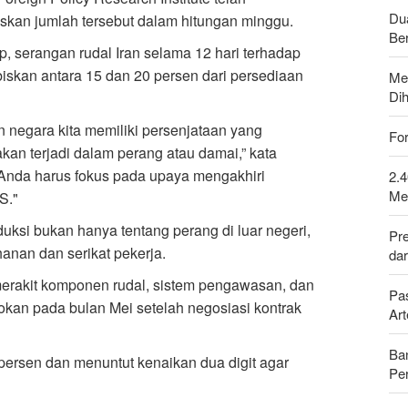
Du
kan jumlah tersebut dalam hitungan minggu.
Be
 serangan rudal Iran selama 12 hari terhadap
skan antara 15 dan 20 persen dari persediaan
Me
Di
 negara kita memiliki persenjataan yang
For
akan terjadi dalam perang atau damai,” kata
Anda harus fokus pada upaya mengakhiri
2.4
Me
S."
ksi bukan hanya tentang perang di luar negeri,
Pre
ahanan dan serikat pekerja.
da
merakit komponen rudal, sistem pengawasan, dan
Pa
kan pada bulan Mei setelah negosiasi kontrak
Ar
Ban
persen dan menuntut kenaikan dua digit agar
Pe