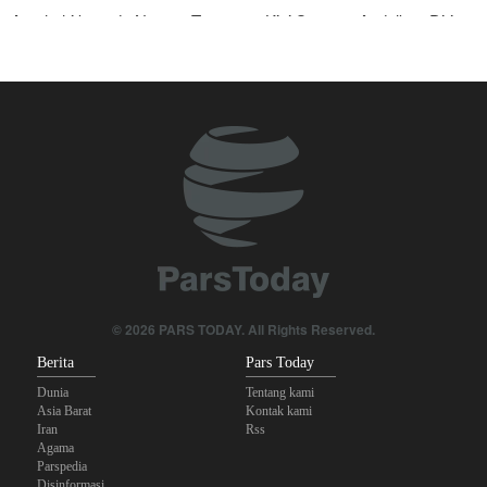
Araghchi kepada Negara Tetangga: Kini Saatnya Andalkan Diri
Sendiri dan Jalin Persaudaraan Sejati
Mengapa Seluruh Hubungan dengan Israel Harus Dihentikan?
Joe Kent: Komunitas Intelijen AS Tahu Iran Tidak Buat Nuklir, Tapi
Suara Mereka Dibungkam
Anggota Senior Ansarullah: Pernyataan DK PBB Tidak Layak
Diperhatikan
Legislator Irak: AS Sumber Utama Instabilitas di Kawasan
Mengapa Lobi Zionis di Amerika Tidak Lagi Seefektif Dulu?
© 2026 PARS TODAY. All Rights Reserved.
Berita
Pars Today
Dunia
Tentang kami
Asia Barat
Kontak kami
Iran
Rss
Agama
Parspedia
Disinformasi