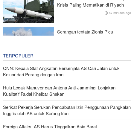
Krisis Paling Mematikan di Riyadh
Menuju Pendidikan Tinggi Global; Iran-Indonesia Sepakati Kerja
47 minutes ago
Sama STEM
Serangan tentata Zionis Picu
Ledakan Besar dan Kebakaran di
Lebanon Selatan
2 hours ago
TERPOPULER
CNN: Kepala Staf Angkatan Bersenjata AS Cari Jalan untuk
Keluar dari Perang dengan Iran
Hulu Ledak Manuver dan Antena Anti-Jamming: Lonjakan
Kualitatif Rudal Kheibar Shekan
Serikat Pekerja Serukan Pencabutan Izin Penggunaan Pangkalan
Inggris oleh AS untuk Serang Iran
Foreign Affairs: AS Harus Tinggalkan Asia Barat