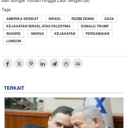
dari Sungai Yordan hingga Laut Tengah.(sl)
Tags
AMERIKA SERIKAT
ISRAEL
REZIM ZIONIS
GAZA
KEJAHATAN ISRAEL ATAS PALESTINA
DONALD TRUMP
INGGRIS
WARGA
KEJAHATAN
PERDAMAIAN
LONDON
TERKAIT