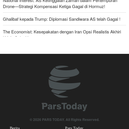
National Interest: AS Ketinggalan Zaman dalam Pertempuran
Drone—Strategi Kompensasi Ketiga Gagal di Hormuz!
Ghalibaf kepada Trump: Diplomasi Sandiwara AS telah Gagal !
The Economist: Kesepakatan dengan Iran Opsi Realistis Akhiri
Krisis Selat Hormuz
Yahya Saree: Kami Hancurkan Posisi Pasukan Bayaran Saudi
dengan Rudal Balistik dan Drone
Anggota Kongres AS Khawatirkan Dampak Menipisnya Rudal
Amerika Hadapi Iran
Sanders: Trump Berbahaya Seret AS dalam Perang yang
Menghancurkan
Serikat Pekerja Serukan Pencabutan Izin Penggunaan Pangkalan
Inggris oleh AS untuk Serang Iran
© 2026 PARS TODAY. All Rights Reserved.
Mengapa Lobi Zionis di Amerika Tidak Lagi Seefektif Dulu?
Berita
Pars Today