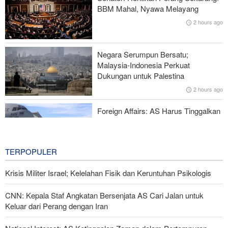
Sendiri dan Jalin Persaudaraan Sejati
BBM Mahal, Nyawa Melayang
2 hours ago
CNN: Kepala Staf Angkatan Bersenjata AS Cari Jalan untuk
Keluar dari Perang dengan Iran
Negara Serumpun Bersatu;
Rencana Bom ISIS di Area Sayidah Zainab Damaskus
Malaysia-Indonesia Perkuat
Digagalkan
Dukungan untuk Palestina
2 hours ago
IRGC: Pengakuan Media Asing atas Kekalahan Trump Hasil
Perjuangan Media Revolusioner
Foreign Affairs: AS Harus Tinggalkan
Asia Barat
2 hours ago
TERPOPULER
Krisis Militer Israel; Kelelahan Fisik dan Keruntuhan Psikologis
CNN: Kepala Staf Angkatan Bersenjata AS Cari Jalan untuk
Keluar dari Perang dengan Iran