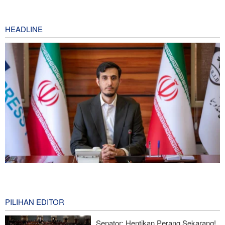
HEADLINE
Norouzi: Jurnalis Berdiri di Titik Pertemuan antara Realitas dan
Opini Publik
3 hours ago
PILIHAN EDITOR
Araghchi kepada Negara Tetangga: Kini Saatnya Andalkan Diri
Senator: Hentikan Perang Sekarang!